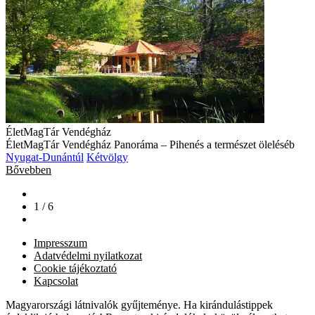
ÉletMagTár Vendégház
ÉletMagTár Vendégház Panoráma – Pihenés a természet öleléséb
Nyugat-Dunántúl
Kétvölgy
Bővebben
1 / 6
Impresszum
Adatvédelmi nyilatkozat
Cookie tájékoztató
Kapcsolat
Magyarországi látnivalók gyűjteménye. Ha kirándulástippek