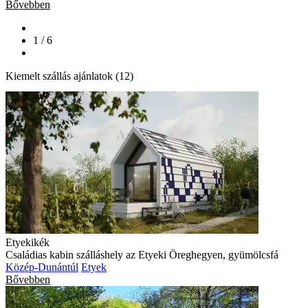
Bővebben
1 / 6
Kiemelt szállás ajánlatok (12)
Etyekikék
Családias kabin szálláshely az Etyeki Öreghegyen, gyümölcsfá
Közép-Dunántúl
Etyek
Bővebben