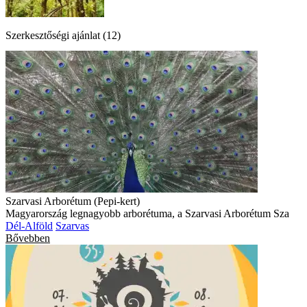
Szerkesztőségi ajánlat (12)
Szarvasi Arborétum (Pepi-kert)
Magyarország legnagyobb arborétuma, a Szarvasi Arborétum Sza
Dél-Alföld
Szarvas
Bővebben