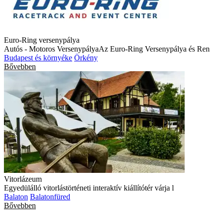
Euro-Ring versenypálya
Autós - Motoros VersenypályaAz Euro-Ring Versenypálya és Ren
Budapest és környéke
Örkény
Bővebben
Vitorlázeum
Egyedülálló vitorlástörténeti interaktív kiállítótér várja l
Balaton
Balatonfüred
Bővebben