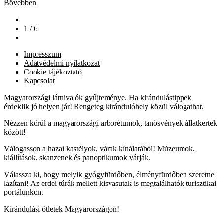
Bővebben
1 / 6
Impresszum
Adatvédelmi nyilatkozat
Cookie tájékoztató
Kapcsolat
Magyarországi látnivalók gyűjteménye. Ha kirándulástippek
érdeklik jó helyen jár! Rengeteg kirándulóhely közül válogathat.
Nézzen körül a magyarországi arborétumok, tanösvények állatkertek
között!
Válogasson a hazai kastélyok, várak kínálatából! Múzeumok,
kiállítások, skanzenek és panoptikumok várják.
Válassza ki, hogy melyik gyógyfürdőben, élményfürdőben szeretne
lazítani! Az erdei túrák mellett kisvasutak is megtalálhatók turisztikai
portálunkon.
Kirándulási ötletek Magyarországon!