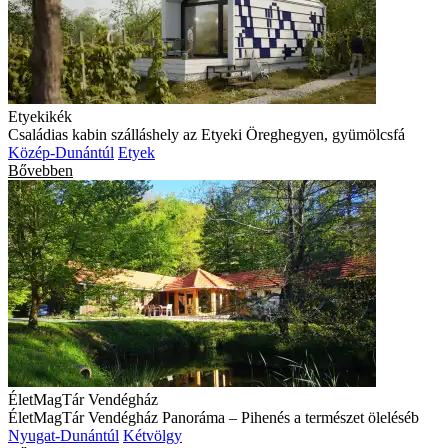
Etyekikék
Családias kabin szálláshely az Etyeki Öreghegyen, gyümölcsfá
Közép-Dunántúl
Etyek
Bővebben
ÉletMagTár Vendégház
ÉletMagTár Vendégház Panoráma – Pihenés a természet öleléséb
Nyugat-Dunántúl
Kétvölgy