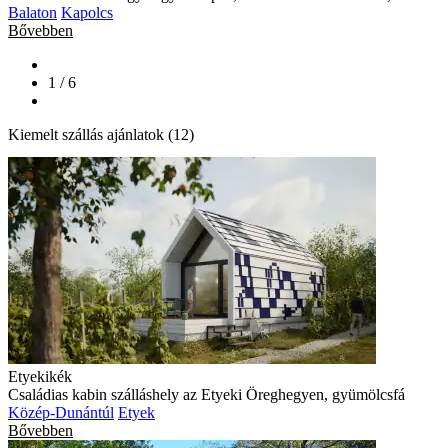
Balaton
Kapolcs
Bővebben
1 / 6
Kiemelt szállás ajánlatok (12)
Etyekikék
Családias kabin szálláshely az Etyeki Öreghegyen, gyümölcsfá
Közép-Dunántúl
Etyek
Bővebben