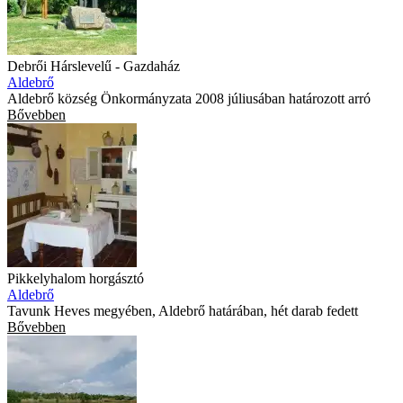
Debrői Hárslevelű - Gazdaház
Aldebrő
Aldebrő község Önkormányzata 2008 júliusában határozott arró
Bővebben
Pikkelyhalom horgásztó
Aldebrő
Tavunk Heves megyében, Aldebrő határában, hét darab fedett
Bővebben