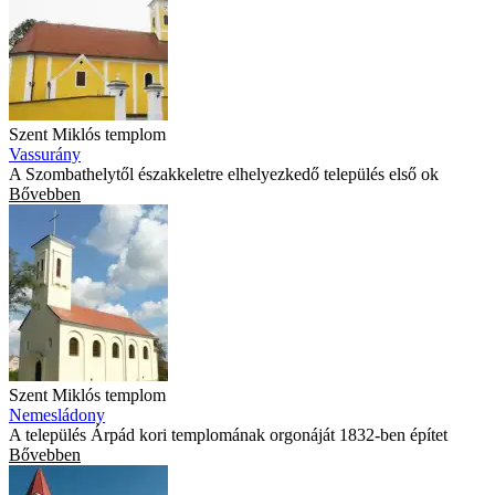
Szent Miklós templom
Vassurány
A Szombathelytől északkeletre elhelyezkedő település első ok
Bővebben
Szent Miklós templom
Nemesládony
A település Árpád kori templomának orgonáját 1832-ben építet
Bővebben