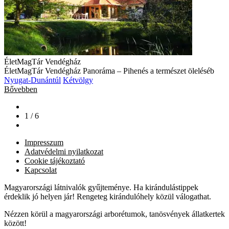
ÉletMagTár Vendégház
ÉletMagTár Vendégház Panoráma – Pihenés a természet öleléséb
Nyugat-Dunántúl
Kétvölgy
Bővebben
1 / 6
Impresszum
Adatvédelmi nyilatkozat
Cookie tájékoztató
Kapcsolat
Magyarországi látnivalók gyűjteménye. Ha kirándulástippek
érdeklik jó helyen jár! Rengeteg kirándulóhely közül válogathat.
Nézzen körül a magyarországi arborétumok, tanösvények állatkertek
között!