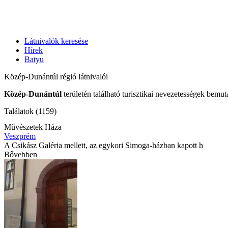
Látnivalók keresése
Hírek
Batyu
Közép-Dunántúl régió látnivalói
Közép-Dunántúl
területén található turisztikai nevezetességek bemut
Találatok (1159)
Művészetek Háza
Veszprém
A Csikász Galéria mellett, az egykori Simoga-házban kapott h
Bővebben