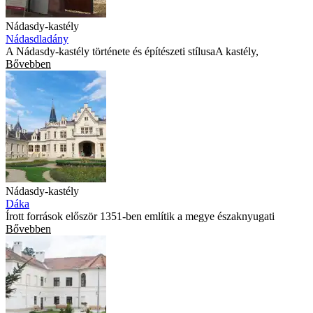
Nádasdy-kastély
Nádasdladány
A Nádasdy-kastély története és építészeti stílusaA kastély,
Bővebben
Nádasdy-kastély
Dáka
Írott források először 1351-ben említik a megye északnyugati
Bővebben