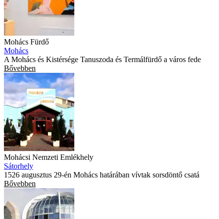
Mohács Fürdő
Mohács
A Mohács és Kistérsége Tanuszoda és Termálfürdő a város fede
Bővebben
Mohácsi Nemzeti Emlékhely
Sátorhely
1526 augusztus 29-én Mohács határában vívtak sorsdöntő csatá
Bővebben