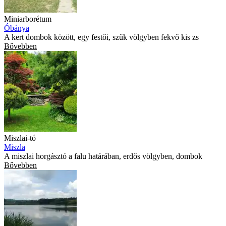
Miniarborétum
Óbánya
A kert dombok között, egy festői, szűk völgyben fekvő kis zs
Bővebben
Miszlai-tó
Miszla
A miszlai horgásztó a falu határában, erdős völgyben, dombok
Bővebben