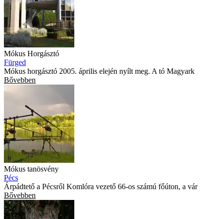
Mókus Horgásztó
Fürged
Mókus horgásztó 2005. április elején nyílt meg. A tó Magyark
Bővebben
Mókus tanösvény
Pécs
Árpádtető a Pécsről Komlóra vezető 66-os számú főúton, a vár
Bővebben