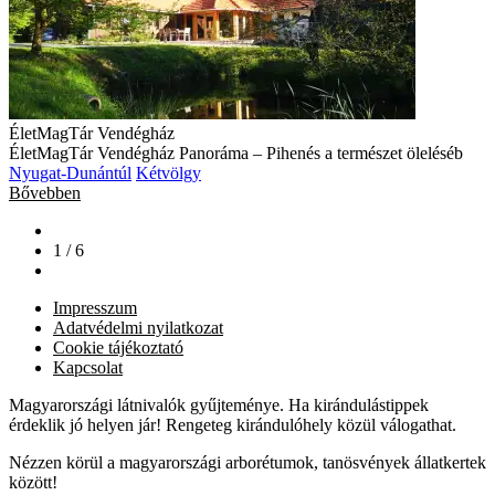
ÉletMagTár Vendégház
ÉletMagTár Vendégház Panoráma – Pihenés a természet öleléséb
Nyugat-Dunántúl
Kétvölgy
Bővebben
1 / 6
Impresszum
Adatvédelmi nyilatkozat
Cookie tájékoztató
Kapcsolat
Magyarországi látnivalók gyűjteménye. Ha kirándulástippek
érdeklik jó helyen jár! Rengeteg kirándulóhely közül válogathat.
Nézzen körül a magyarországi arborétumok, tanösvények állatkertek
között!