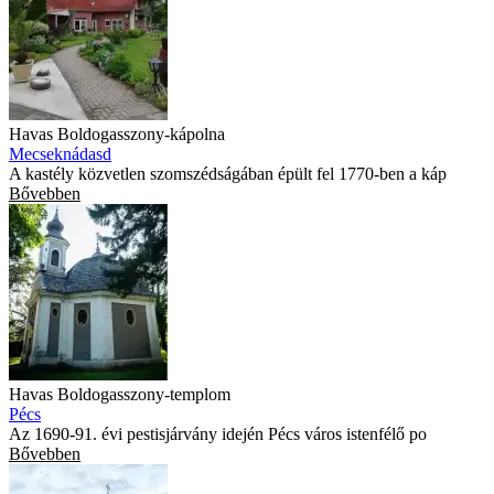
Havas Boldogasszony-kápolna
Mecseknádasd
A kastély közvetlen szomszédságában épült fel 1770-ben a káp
Bővebben
Havas Boldogasszony-templom
Pécs
Az 1690-91. évi pestisjárvány idején Pécs város istenfélő po
Bővebben