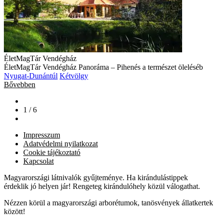
ÉletMagTár Vendégház
ÉletMagTár Vendégház Panoráma – Pihenés a természet öleléséb
Nyugat-Dunántúl
Kétvölgy
Bővebben
1 / 6
Impresszum
Adatvédelmi nyilatkozat
Cookie tájékoztató
Kapcsolat
Magyarországi látnivalók gyűjteménye. Ha kirándulástippek
érdeklik jó helyen jár! Rengeteg kirándulóhely közül válogathat.
Nézzen körül a magyarországi arborétumok, tanösvények állatkertek
között!