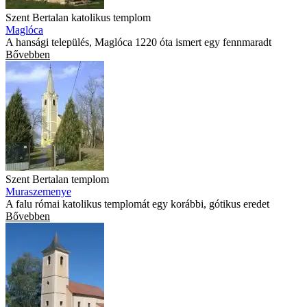
Szent Bertalan katolikus templom
Maglóca
A hansági település, Maglóca 1220 óta ismert egy fennmaradt
Bővebben
Szent Bertalan templom
Muraszemenye
A falu római katolikus templomát egy korábbi, gótikus eredet
Bővebben