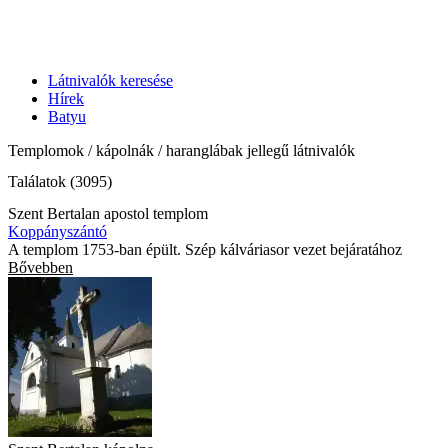
Látnivalók keresése
Hírek
Batyu
Templomok / kápolnák / haranglábak jellegű látnivalók
Találatok (3095)
Szent Bertalan apostol templom
Koppányszántó
A templom 1753-ban épült. Szép kálváriasor vezet bejáratához
Bővebben