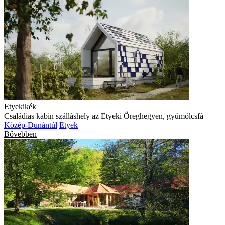
Etyekikék
Családias kabin szálláshely az Etyeki Öreghegyen, gyümölcsfá
Közép-Dunántúl
Etyek
Bővebben