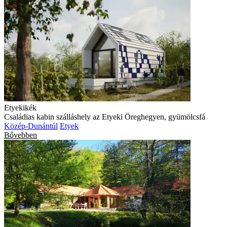
Etyekikék
Családias kabin szálláshely az Etyeki Öreghegyen, gyümölcsfá
Közép-Dunántúl
Etyek
Bővebben