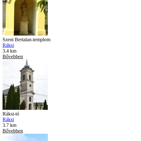
Szent Bertalan-templom
Ráksi
3.4 km
Bővebben
Ráksi-tó
Ráksi
3.7 km
Bővebben