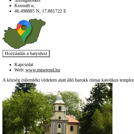
Szentgáloskér
Kossuth u.
46.498885 N, 17.881722 E
Kapcsolat
Web:
www.miserend.hu
A község műemléki védelem alatt álló barokk római katolikus templo