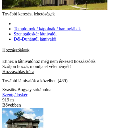
További keresési lehetőségek
Templomok / kápolnák / haranglábak
Szentgáloskér látnivalói
Dél-Dunántúl látnivalói
Hozzászólások
Ehhez a látnivalóhoz még nem érkezett hozzászólás.
Szóljon hozzá, mondja el véleményét!
Hozzászólás írása
További látnivalók a közelben (489)
Svastits-Bogyay sírkápolna
Szentgáloskér
919 m
Bővebben