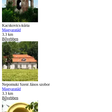
Kacskovics-kúria
Magyaratád
3.3 km
Bővebben
Nepomuki Szent János szobor
Magyaratád
3.3 km
Bővebben