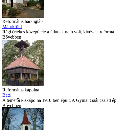
Református harangláb
Márokföld
Régi értékes középülete a falunak nem volt, kivéve a reformá
Bővebben
Református kápolna
Baté
A temetői kiskápolna 1910-ben épült. A Gyulai Gaál család ép
Bővebben