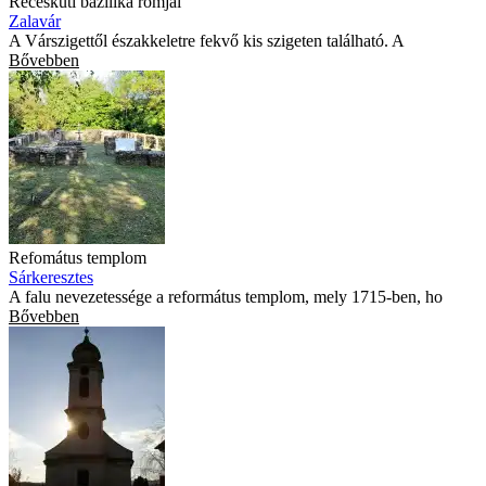
Récéskúti bazilika romjai
Zalavár
A Várszigettől északkeletre fekvő kis szigeten található. A
Bővebben
Refomátus templom
Sárkeresztes
A falu nevezetessége a református templom, mely 1715-ben, ho
Bővebben