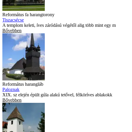
Református fa harangtorony
Tiszacsécse
A templom keleti, íves záródású végétől alig több mint egy m
Bővebben
Református harangláb
Paloznak
XIX. sz elején épült gúla alakú tetővel, félköríves ablakokk
Bővebben