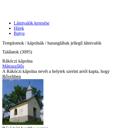
Látnivalók keresése
Hírek
Batyu
Templomok / kápolnák / haranglábak jellegű látnivalók
Találatok (3095)
Rákóczi kápolna
Mátraszőlős
A Rákóczi kápolna nevét a helyiek szerint arról kapta, hogy
Bővebben