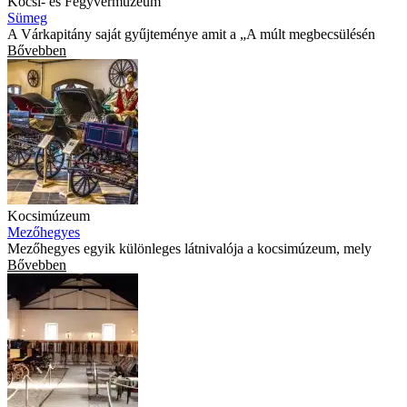
Kocsi- és Fegyvermúzeum
Sümeg
A Várkapitány saját gyűjteménye amit a „A múlt megbecsülésén
Bővebben
Kocsimúzeum
Mezőhegyes
Mezőhegyes egyik különleges látnivalója a kocsimúzeum, mely
Bővebben