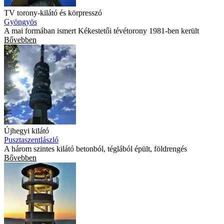
TV torony-kilátó és körpresszó
Gyöngyös
A mai formában ismert Kékestetői tévétorony 1981-ben került
Bővebben
Újhegyi kilátó
Pusztaszentlászló
A három szintes kilátó betonból, téglából épült, földrengés
Bővebben