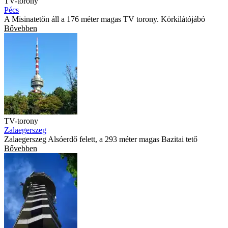
TV-torony
Pécs
A Misinatetőn áll a 176 méter magas TV torony. Körkilátójábó
Bővebben
TV-torony
Zalaegerszeg
Zalaegerszeg Alsóerdő felett, a 293 méter magas Bazitai tető
Bővebben