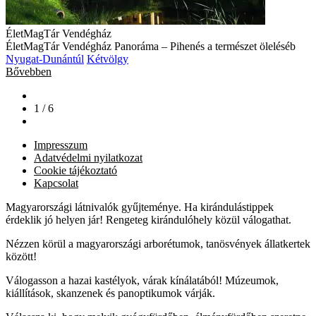
ÉletMagTár Vendégház
ÉletMagTár Vendégház Panoráma – Pihenés a természet öleléséb
Nyugat-Dunántúl
Kétvölgy
Bővebben
1 / 6
Impresszum
Adatvédelmi nyilatkozat
Cookie tájékoztató
Kapcsolat
Magyarországi látnivalók gyűjteménye. Ha kirándulástippek
érdeklik jó helyen jár! Rengeteg kirándulóhely közül válogathat.
Nézzen körül a magyarországi arborétumok, tanösvények állatkertek
között!
Válogasson a hazai kastélyok, várak kínálatából! Múzeumok,
kiállítások, skanzenek és panoptikumok várják.