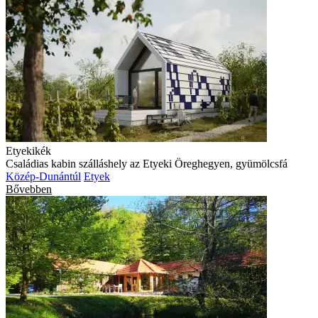
Etyekikék
Családias kabin szálláshely az Etyeki Öreghegyen, gyümölcsfá
Közép-Dunántúl
Etyek
Bővebben