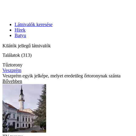
Látnivalók keresése
Hírek
Batyu
Kilátók jellegű látnivalók
Találatok (313)
Tűztorony
Veszprém
Veszprém egyik jelképe, melyet eredetileg őrtoronynak szánta
Bővebben