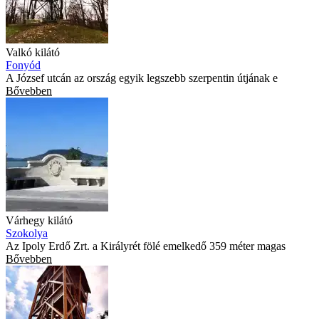
Valkó kilátó
Fonyód
A József utcán az ország egyik legszebb szerpentin útjának e
Bővebben
Várhegy kilátó
Szokolya
Az Ipoly Erdő Zrt. a Királyrét fölé emelkedő 359 méter magas
Bővebben