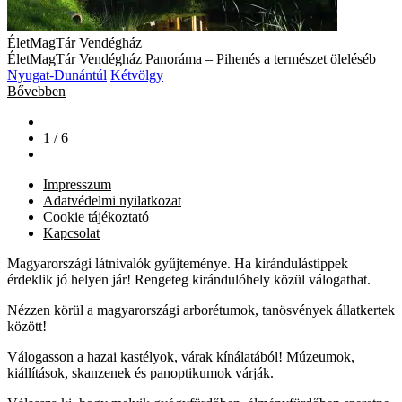
ÉletMagTár Vendégház
ÉletMagTár Vendégház Panoráma – Pihenés a természet öleléséb
Nyugat-Dunántúl
Kétvölgy
Bővebben
1 / 6
Impresszum
Adatvédelmi nyilatkozat
Cookie tájékoztató
Kapcsolat
Magyarországi látnivalók gyűjteménye. Ha kirándulástippek
érdeklik jó helyen jár! Rengeteg kirándulóhely közül válogathat.
Nézzen körül a magyarországi arborétumok, tanösvények állatkertek
között!
Válogasson a hazai kastélyok, várak kínálatából! Múzeumok,
kiállítások, skanzenek és panoptikumok várják.