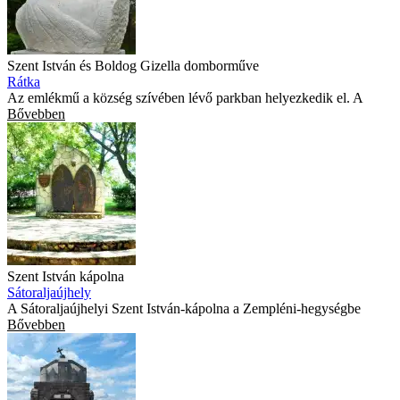
Szent István és Boldog Gizella domborműve
Rátka
Az emlékmű a község szívében lévő parkban helyezkedik el. A
Bővebben
Szent István kápolna
Sátoraljaújhely
A Sátoraljaújhelyi Szent István-kápolna a Zempléni-hegységbe
Bővebben