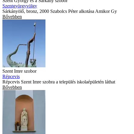
Szent György és a Sárkány szobor
Szentgyörgyvölgy
Sárkányölő, bronz, 2000 Szabolcs Péter alkotása Amikor Gy
Bővebben
Szent Imre szobor
Répcevis
Répcevis Szent Imre szobra a település iskolaépületén láthat
Bővebben