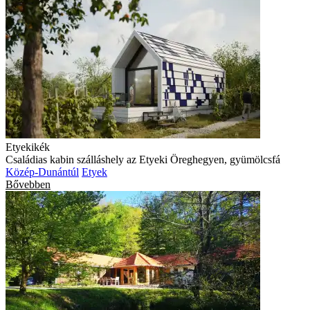
Etyekikék
Családias kabin szálláshely az Etyeki Öreghegyen, gyümölcsfá
Közép-Dunántúl
Etyek
Bővebben