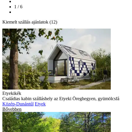
1 / 6
Kiemelt szállás ajánlatok (12)
Etyekikék
Családias kabin szálláshely az Etyeki Öreghegyen, gyümölcsfá
Közép-Dunántúl
Etyek
Bővebben