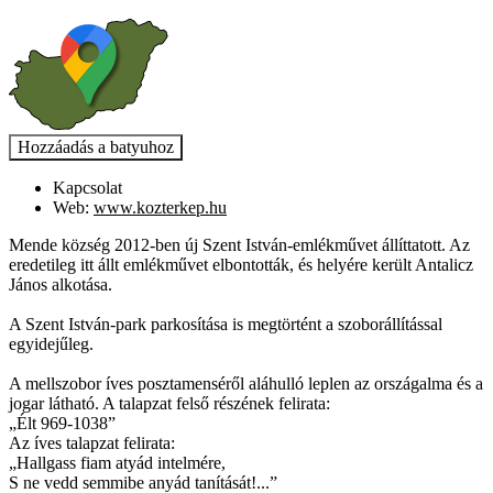
Kapcsolat
Web:
www.kozterkep.hu
Mende község 2012-ben új Szent István-emlékművet állíttatott. Az
eredetileg itt állt emlékművet elbontották, és helyére került Antalicz
János alkotása.
A Szent István-park parkosítása is megtörtént a szoborállítással
egyidejűleg.
A mellszobor íves posztamenséről aláhulló leplen az országalma és a
jogar látható. A talapzat felső részének felirata:
„Élt 969-1038”
Az íves talapzat felirata:
„Hallgass fiam atyád intelmére,
S ne vedd semmibe anyád tanítását!...”