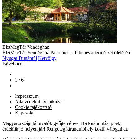
ÉletMagTár Vendégház
ÉletMagTár Vendégház Panoráma – Pihenés a természet öleléséb
Nyugat-Dunántúl
Kétvölgy
Bővebben
1 / 6
Impresszum
Adatvédelmi nyilatkozat
Cookie tájékoztató
Kapcsolat
Magyarországi látnivalók gyűjteménye. Ha kirándulástippek
érdeklik jó helyen jár! Rengeteg kirándulóhely közül válogathat.