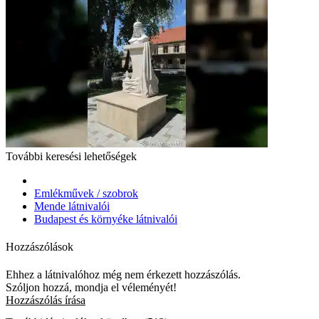
További keresési lehetőségek
Emlékművek / szobrok
Mende látnivalói
Budapest és környéke látnivalói
Hozzászólások
Ehhez a látnivalóhoz még nem érkezett hozzászólás.
Szóljon hozzá, mondja el véleményét!
Hozzászólás írása