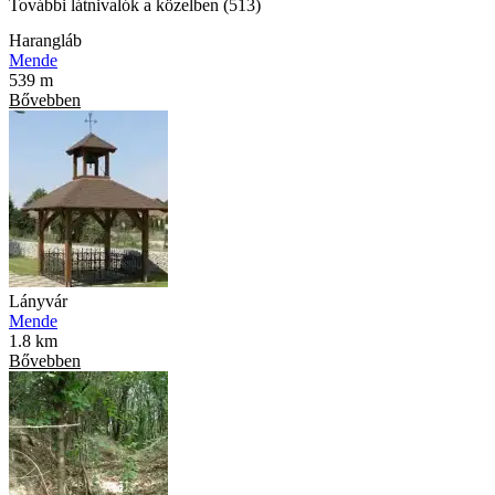
További látnivalók a közelben (513)
Harangláb
Mende
539 m
Bővebben
Lányvár
Mende
1.8 km
Bővebben