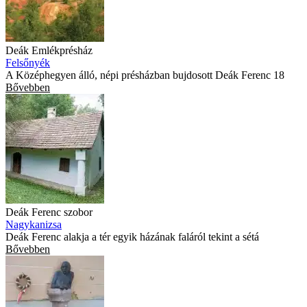
Deák Emlékprésház
Felsőnyék
A Középhegyen álló, népi présházban bujdosott Deák Ferenc 18
Bővebben
Deák Ferenc szobor
Nagykanizsa
Deák Ferenc alakja a tér egyik házának faláról tekint a sétá
Bővebben