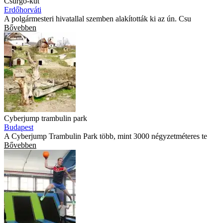
Csurgó-kút
Erdőhorváti
A polgármesteri hivatallal szemben alakították ki az ún. Csu
Bővebben
Cyberjump trambulin park
Budapest
A Cyberjump Trambulin Park több, mint 3000 négyzetméteres te
Bővebben