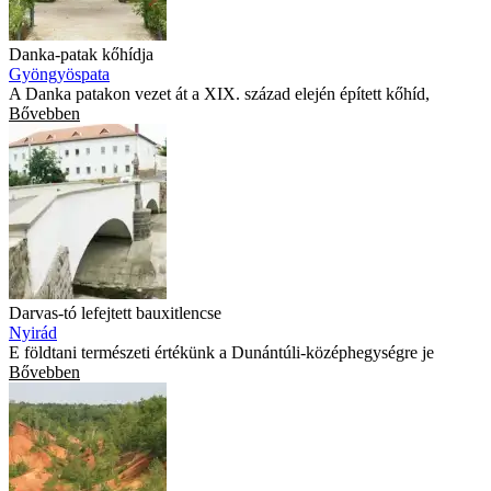
Danka-patak kőhídja
Gyöngyöspata
A Danka patakon vezet át a XIX. század elején épített kőhíd,
Bővebben
Darvas-tó lefejtett bauxitlencse
Nyirád
E földtani természeti értékünk a Dunántúli-középhegységre je
Bővebben