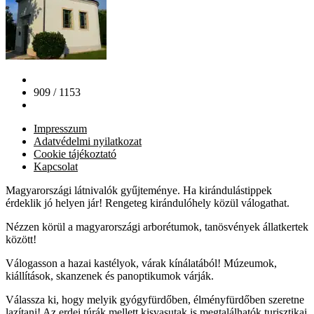
909 / 1153
Impresszum
Adatvédelmi nyilatkozat
Cookie tájékoztató
Kapcsolat
Magyarországi látnivalók gyűjteménye. Ha kirándulástippek
érdeklik jó helyen jár! Rengeteg kirándulóhely közül válogathat.
Nézzen körül a magyarországi arborétumok, tanösvények állatkertek
között!
Válogasson a hazai kastélyok, várak kínálatából! Múzeumok,
kiállítások, skanzenek és panoptikumok várják.
Válassza ki, hogy melyik gyógyfürdőben, élményfürdőben szeretne
lazítani! Az erdei túrák mellett kisvasutak is megtalálhatók turisztikai