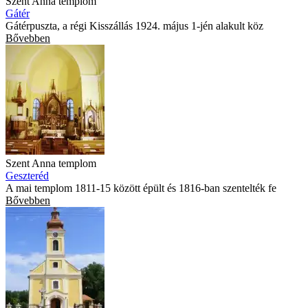
Szent Anna templom
Gátér
Gátérpuszta, a régi Kisszállás 1924. május 1-jén alakult köz
Bővebben
Szent Anna templom
Geszteréd
A mai templom 1811-15 között épült és 1816-ban szentelték fe
Bővebben