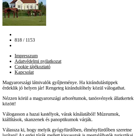
818 / 1153
Impresszum
Adatvédelmi nyilatkozat
Cookie tájékoztató
Kapcsolat
Magyarországi látnivalók gyűjteménye. Ha kirándulástippek
érdeklik jó helyen jár! Rengeteg kirándulóhely közül válogathat.
Nézzen körül a magyarországi arborétumok, tanösvények állatkertek
között!
Válogasson a hazai kastélyok, várak kínálatából! Múzeumok,
kiállítások, skanzenek és panoptikumok várják.
Válassza ki, hogy melyik gyógyfürdőben, élményfürdőben szeretne
lazítani! Az erdei túrák mellett kisvasutak is megtalálhatók turisztikai