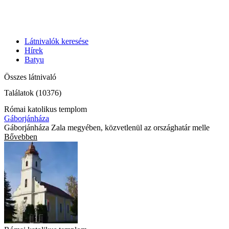
Látnivalók keresése
Hírek
Batyu
Összes látnivaló
Találatok (10376)
Római katolikus templom
Gáborjánháza
Gáborjánháza Zala megyében, közvetlenül az országhatár melle
Bővebben