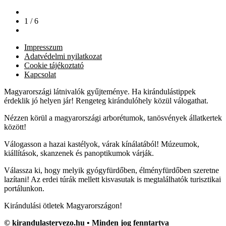
1 / 6
Impresszum
Adatvédelmi nyilatkozat
Cookie tájékoztató
Kapcsolat
Magyarországi látnivalók gyűjteménye. Ha kirándulástippek
érdeklik jó helyen jár! Rengeteg kirándulóhely közül válogathat.
Nézzen körül a magyarországi arborétumok, tanösvények állatkertek
között!
Válogasson a hazai kastélyok, várak kínálatából! Múzeumok,
kiállítások, skanzenek és panoptikumok várják.
Válassza ki, hogy melyik gyógyfürdőben, élményfürdőben szeretne
lazítani! Az erdei túrák mellett kisvasutak is megtalálhatók turisztikai
portálunkon.
Kirándulási ötletek Magyarországon!
© kirandulastervezo.hu • Minden jog fenntartva