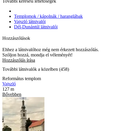
További keresési lehetőségek
Templomok / kápolnák / haranglábak
Vajszló látnivalói
Dél-Dunántúl látnivalói
Hozzászólások
Ehhez a látnivalóhoz még nem érkezett hozzászólás.
Szóljon hozzá, mondja el véleményét!
Hozzászólás írása
További látnivalók a közelben (458)
Református templom
Vajszló
127 m
Bővebben