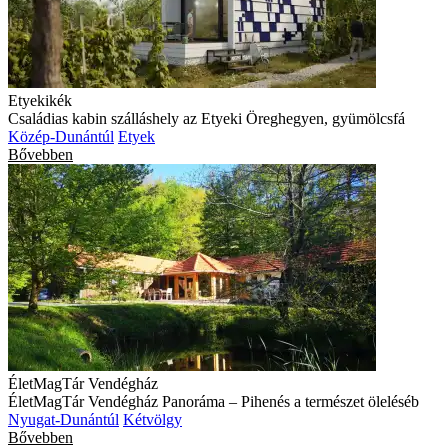
Etyekikék
Családias kabin szálláshely az Etyeki Öreghegyen, gyümölcsfá
Közép-Dunántúl
Etyek
Bővebben
ÉletMagTár Vendégház
ÉletMagTár Vendégház Panoráma – Pihenés a természet öleléséb
Nyugat-Dunántúl
Kétvölgy
Bővebben