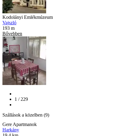
Kodolányi Emlékmúzeum
Vajszló
193 m
Bővebben
1 / 229
Szállások a közelben (9)
Gere Apartmanok
Harkány
19.4 km