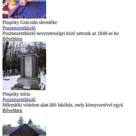
Püspöky Gráczián síremléke
Pusztaszentlászló
Pusztaszentlászló nevezetességei közé tartozik az 1848-as ho
Bővebben
Püspöky kúria
Pusztaszentlászló
Műemléki védelem alatt álló lakóház, mely környezetével együ
Bővebben