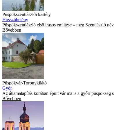
Püspökszentlászlói kastély
Hosszúhetény
Püspökszentlászló első írásos említése – még Szentlászló név
Bővebben
Püspökvár-Toronykilátó
Győr
Az államalapítás korában épült vár ma is a győri püspökség s
Bővebben