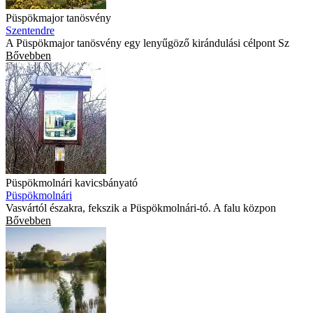
Püspökmajor tanösvény
Szentendre
A Püspökmajor tanösvény egy lenyűgöző kirándulási célpont Sz
Bővebben
Püspökmolnári kavicsbányató
Püspökmolnári
Vasvártól északra, fekszik a Püspökmolnári-tó. A falu közpon
Bővebben