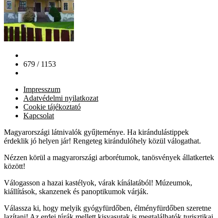
679 / 1153
Impresszum
Adatvédelmi nyilatkozat
Cookie tájékoztató
Kapcsolat
Magyarországi látnivalók gyűjteménye. Ha kirándulástippek
érdeklik jó helyen jár! Rengeteg kirándulóhely közül válogathat.
Nézzen körül a magyarországi arborétumok, tanösvények állatkertek
között!
Válogasson a hazai kastélyok, várak kínálatából! Múzeumok,
kiállítások, skanzenek és panoptikumok várják.
Válassza ki, hogy melyik gyógyfürdőben, élményfürdőben szeretne
lazítani! Az erdei túrák mellett kisvasutak is megtalálhatók turisztikai