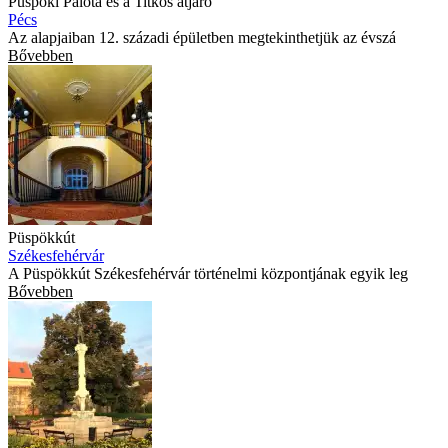
Püspöki Palota és a Titkos átjáró
Pécs
Az alapjaiban 12. századi épületben megtekinthetjük az évszá
Bővebben
Püspökkút
Székesfehérvár
A Püspökkút Székesfehérvár történelmi központjának egyik leg
Bővebben