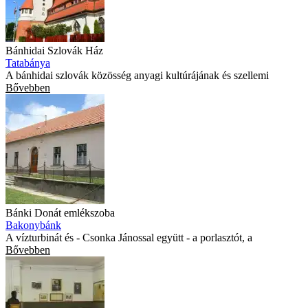
Bánhidai Szlovák Ház
Tatabánya
A bánhidai szlovák közösség anyagi kultúrájának és szellemi
Bővebben
Bánki Donát emlékszoba
Bakonybánk
A vízturbinát és - Csonka Jánossal együtt - a porlasztót, a
Bővebben