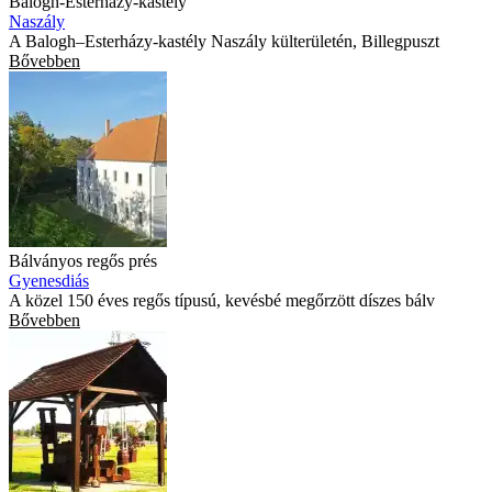
Balogh-Esterházy-kastély
Naszály
A Balogh–Esterházy-kastély Naszály külterületén, Billegpuszt
Bővebben
Bálványos regős prés
Gyenesdiás
A közel 150 éves regős típusú, kevésbé megőrzött díszes bálv
Bővebben