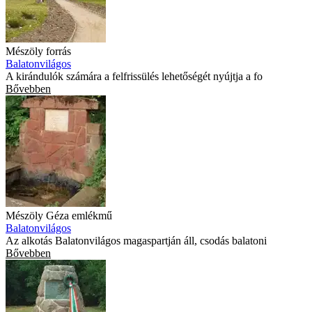
Mészöly forrás
Balatonvilágos
A kirándulók számára a felfrissülés lehetőségét nyújtja a fo
Bővebben
Mészöly Géza emlékmű
Balatonvilágos
Az alkotás Balatonvilágos magaspartján áll, csodás balatoni
Bővebben