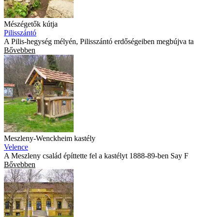
Mészégetők kútja
Pilisszántó
A Pilis-hegység mélyén, Pilisszántó erdőségeiben megbújva ta
Bővebben
Meszleny-Wenckheim kastély
Velence
A Meszleny család építtette fel a kastélyt 1888-89-ben Say F
Bővebben