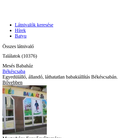
Látnivalók keresése
Hírek
Batyu
Összes látnivaló
Találatok (10376)
Mesés Babaház
Békéscsaba
Egyedülálló, állandó, láthatatlan babakiállítás Békéscsabán.
Bővebben