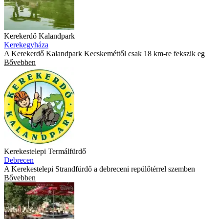
Kerekerdő Kalandpark
Kerekegyháza
A Kerekerdő Kalandpark Kecskeméttől csak 18 km-re fekszik eg
Bővebben
Kerekestelepi Termálfürdő
Debrecen
A Kerekestelepi Strandfürdő a debreceni repülőtérrel szemben
Bővebben