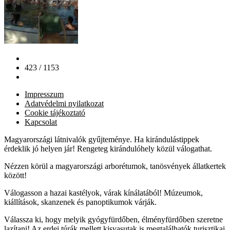
423 / 1153
Impresszum
Adatvédelmi nyilatkozat
Cookie tájékoztató
Kapcsolat
Magyarországi látnivalók gyűjteménye. Ha kirándulástippek
érdeklik jó helyen jár! Rengeteg kirándulóhely közül válogathat.
Nézzen körül a magyarországi arborétumok, tanösvények állatkertek
között!
Válogasson a hazai kastélyok, várak kínálatából! Múzeumok,
kiállítások, skanzenek és panoptikumok várják.
Válassza ki, hogy melyik gyógyfürdőben, élményfürdőben szeretne
lazítani! Az erdei túrák mellett kisvasutak is megtalálhatók turisztikai