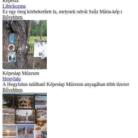
Képesfa
Libickozma
Ez egy öreg körbekerített fa, melynek odvát Szűz Mária-kép t
Bővebben
Képeslap Múzeum
Hegyfalu
A Hegyfalun található Képeslap Múzeum anyagában több tízezer
Bővebben