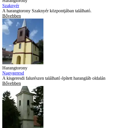
Harangtorony
Szaknyér
A harangtorony Szaknyér központjában található.
Bővebben
Harangtorony
Nagygeresd
A kisgeresdi falurészen található épített harangláb oldalán
Bővebben