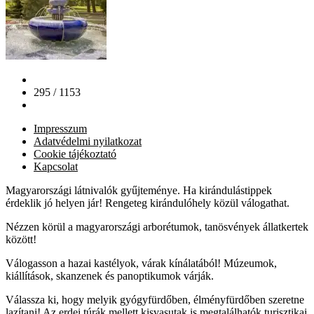
295 / 1153
Impresszum
Adatvédelmi nyilatkozat
Cookie tájékoztató
Kapcsolat
Magyarországi látnivalók gyűjteménye. Ha kirándulástippek
érdeklik jó helyen jár! Rengeteg kirándulóhely közül válogathat.
Nézzen körül a magyarországi arborétumok, tanösvények állatkertek
között!
Válogasson a hazai kastélyok, várak kínálatából! Múzeumok,
kiállítások, skanzenek és panoptikumok várják.
Válassza ki, hogy melyik gyógyfürdőben, élményfürdőben szeretne
lazítani! Az erdei túrák mellett kisvasutak is megtalálhatók turisztikai