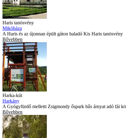
Haris tanösvény
Mikóháza
A Haris és az újonnan épült gáton haladó Kis Haris tanösvény
Bővebben
Harka-kút
Harkány
A Gyógyfürdő melletti Zsigmondy őspark hűs árnyat adó fái kö
Bővebben