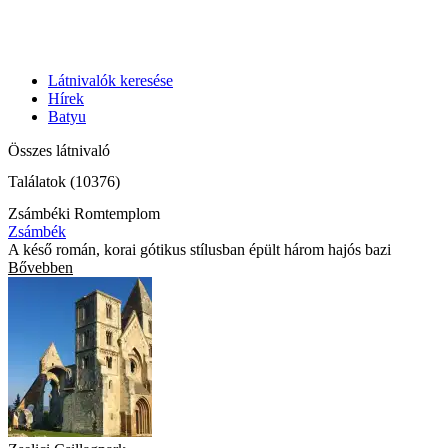
Látnivalók keresése
Hírek
Batyu
Összes látnivaló
Találatok (10376)
Zsámbéki Romtemplom
Zsámbék
A késő román, korai gótikus stílusban épült három hajós bazi
Bővebben