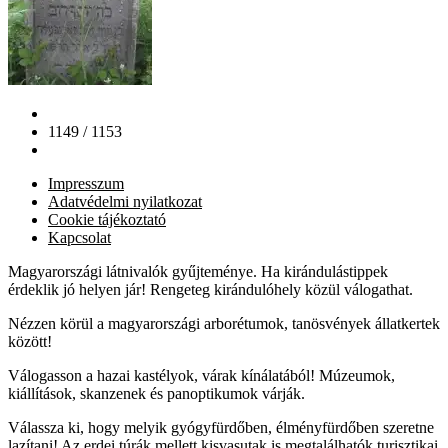
1149 / 1153
Impresszum
Adatvédelmi nyilatkozat
Cookie tájékoztató
Kapcsolat
Magyarországi látnivalók gyűjteménye. Ha kirándulástippek
érdeklik jó helyen jár! Rengeteg kirándulóhely közül válogathat.
Nézzen körül a magyarországi arborétumok, tanösvények állatkertek
között!
Válogasson a hazai kastélyok, várak kínálatából! Múzeumok,
kiállítások, skanzenek és panoptikumok várják.
Válassza ki, hogy melyik gyógyfürdőben, élményfürdőben szeretne
lazítani! Az erdei túrák mellett kisvasutak is megtalálhatók turisztikai