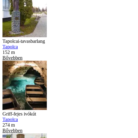
Tapolcai-tavasbarlang
Tapolca
152 m
Bővebben
Griff-fejes ivókút
Tapolca
274 m
Bővebben