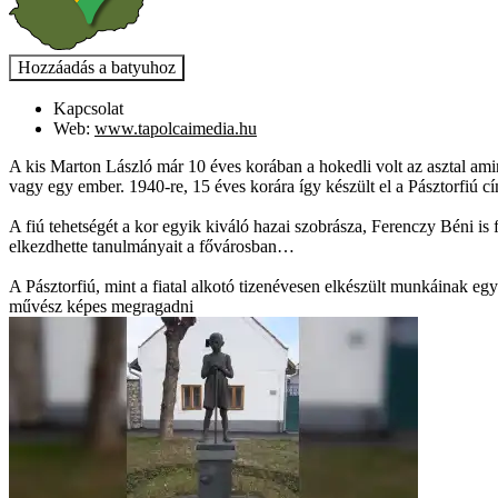
Kapcsolat
Web:
www.tapolcaimedia.hu
A kis Marton László már 10 éves korában a hokedli volt az asztal amin 
vagy egy ember. 1940-re, 15 éves korára így készült el a Pásztorfiú 
A fiú tehetségét a kor egyik kiváló hazai szobrásza, Ferenczy Béni is
elkezdhette tanulmányait a fővárosban…
A Pásztorfiú, mint a fiatal alkotó tizenévesen elkészült munkáinak eg
művész képes megragadni