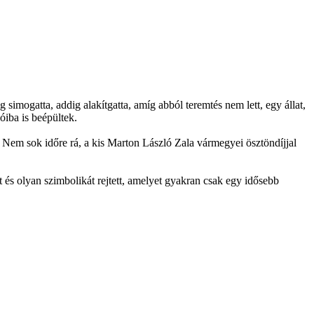
simogatta, addig alakítgatta, amíg abból teremtés nem lett, egy állat,
óiba is beépültek.
. Nem sok időre rá, a kis Marton László Zala vármegyei ösztöndíjjal
 és olyan szimbolikát rejtett, amelyet gyakran csak egy idősebb