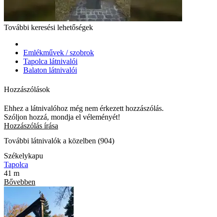
További keresési lehetőségek
Emlékművek / szobrok
Tapolca látnivalói
Balaton látnivalói
Hozzászólások
Ehhez a látnivalóhoz még nem érkezett hozzászólás.
Szóljon hozzá, mondja el véleményét!
Hozzászólás írása
További látnivalók a közelben (904)
Székelykapu
Tapolca
41 m
Bővebben