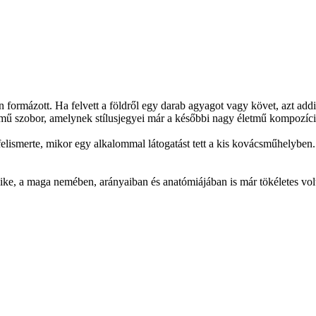
formázott. Ha felvett a földről egy darab agyagot vagy követ, azt addig 
című szobor, amelynek stílusjegyei már a későbbi nagy életmű kompozíci
 felismerte, mikor egy alkalommal látogatást tett a kis kovácsműhelyben
yike, a maga nemében, arányaiban és anatómiájában is már tökéletes volt