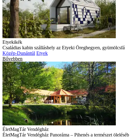
Etyekikék
Családias kabin szálláshely az Etyeki Öreghegyen, gyümölcsfá
Közép-Dunántúl
Etyek
Bővebben
ÉletMagTár Vendégház
ÉletMagTár Vendégház Panoráma – Pihenés a természet öleléséb