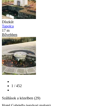
Díszkút
Tapolca
17 m
Bővebben
1 / 452
Szállások a közelben (29)
Hotel Gabriella (egykori malom)