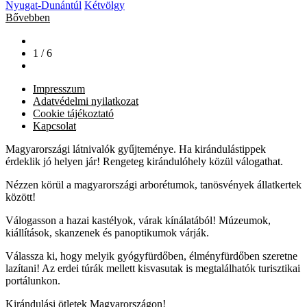
Nyugat-Dunántúl
Kétvölgy
Bővebben
1 / 6
Impresszum
Adatvédelmi nyilatkozat
Cookie tájékoztató
Kapcsolat
Magyarországi látnivalók gyűjteménye. Ha kirándulástippek
érdeklik jó helyen jár! Rengeteg kirándulóhely közül válogathat.
Nézzen körül a magyarországi arborétumok, tanösvények állatkertek
között!
Válogasson a hazai kastélyok, várak kínálatából! Múzeumok,
kiállítások, skanzenek és panoptikumok várják.
Válassza ki, hogy melyik gyógyfürdőben, élményfürdőben szeretne
lazítani! Az erdei túrák mellett kisvasutak is megtalálhatók turisztikai
portálunkon.
Kirándulási ötletek Magyarországon!