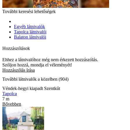
További keresési lehetőségek
Egyéb látnivalók
Tapolca látnivalói
Balaton látnivalói
Hozzászólások
Ehhez a látnivalóhoz még nem érkezett hozzászólás.
Szóljon hozzá, mondja el véleményét!
Hozzászólás írása
További látnivalók a közelben (904)
Véndek-hegyi kiapadt Szentkút
Tapolca
7 m
Bővebben