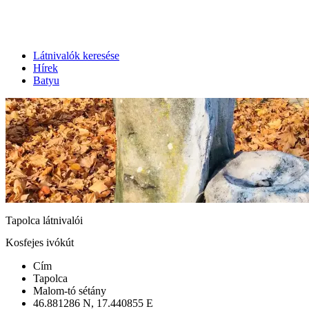
Látnivalók keresése
Hírek
Batyu
Tapolca látnivalói
Kosfejes ivókút
Cím
Tapolca
Malom-tó sétány
46.881286 N, 17.440855 E