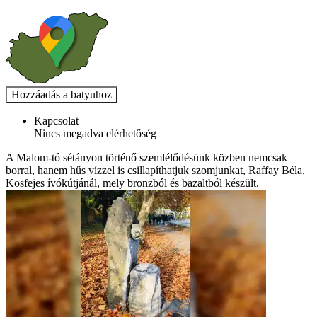
Kapcsolat
Nincs megadva elérhetőség
A Malom-tó sétányon történő szemlélődésünk közben nemcsak
borral, hanem hűs vízzel is csillapíthatjuk szomjunkat, Raffay Béla,
Kosfejes ívókútjánál, mely bronzból és bazaltból készült.