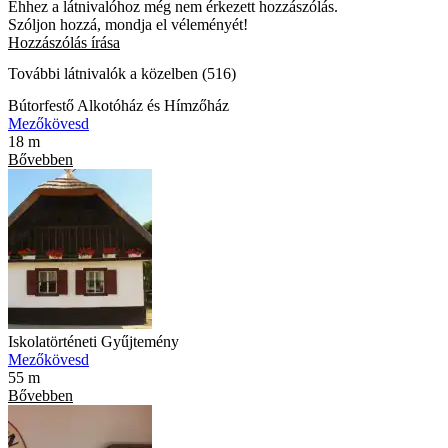
Ehhez a látnivalóhoz még nem érkezett hozzászólás.
Szóljon hozzá, mondja el véleményét!
Hozzászólás írása
További látnivalók a közelben (516)
Bútorfestő Alkotóház és Hímzőház
Mezőkövesd
18 m
Bővebben
Iskolatörténeti Gyűjtemény
Mezőkövesd
55 m
Bővebben