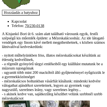
Kapcsolat
Telefon:
70/230-0138
A Kisjankó Bori út 6. szám alatt található városunk egyik, festői
szépségű kis műemlék épülete: a Mézeskalácsosház. Az ide látogató
vendégek egy finom kávé mellett megpihenhetnek, s közben számos
látnivalóval kedveskedünk:
- nyitott műhelyünkben friss, illatos mézeskalácsokat készítünk az
édesség kedvelőinek,
- a régmúlt gyönyörű tárgyi emlékeiből egy kiállítást mutatunk be a
múzeum rajongóinak
- ugyanitt több mint 200 mackóból álló gyűjteménnyel nyűgözzük le
a gyermekközönséget
- mézeskalácsos boltunkban vásárfiát kínálunk: mindenki kedvére
válogathat ajándékot szeretteinek, legyen az gyermek vagy
nagyszülő, szerelmes leány, vagy szerelmes legény...
- s akinek kedve van, sajátkezűleg készíthet velünk szebbnél szebb
mézeskalácsot