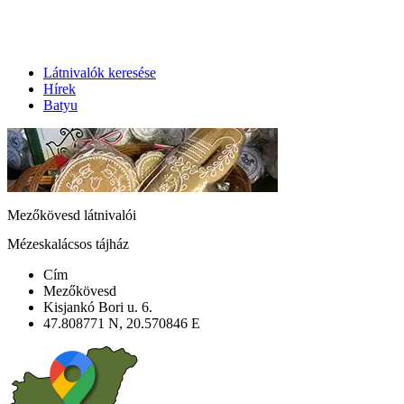
Látnivalók keresése
Hírek
Batyu
Mezőkövesd látnivalói
Mézeskalácsos tájház
Cím
Mezőkövesd
Kisjankó Bori u. 6.
47.808771 N, 20.570846 E