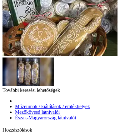
További keresési lehetőségek
Múzeumok / kiállítások / emlékhelyek
Mezőkövesd látnivalói
Észak-Magyarország látnivalói
Hozzászólások