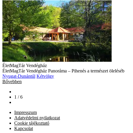
ÉletMagTár Vendégház
ÉletMagTár Vendégház Panoráma – Pihenés a természet öleléséb
Nyugat-Dunántúl
Kétvölgy
Bővebben
1 / 6
Impresszum
Adatvédelmi nyilatkozat
Cookie tájékoztató
Kapcsolat