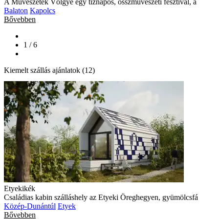
A Művészetek Völgye egy tíznapos, összművészeti fesztivál, a
Balaton
Kapolcs
Bővebben
1 / 6
Kiemelt szállás ajánlatok (12)
Etyekikék
Családias kabin szálláshely az Etyeki Öreghegyen, gyümölcsfá
Közép-Dunántúl
Etyek
Bővebben