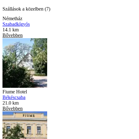
Szállások a közelben (7)
Németház
Szabadkígyós
14.1 km
Bővebben
Fiume Hotel
Békéscsaba
21.0 km
Bővebben