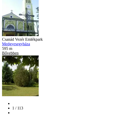
Csanád Vezér Emlékpark
Medgyesegyháza
595 m
Bővebben
1 / 113