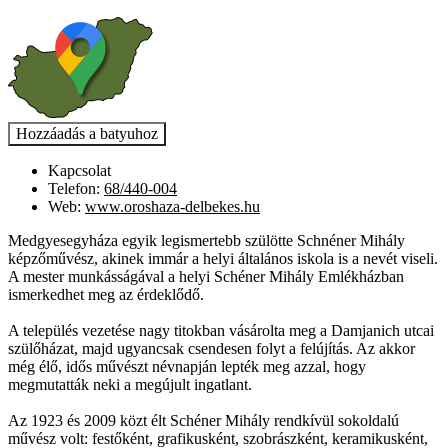
Kapcsolat
Telefon:
68/440-004
Web:
www.oroshaza-delbekes.hu
Medgyesegyháza egyik legismertebb szülötte Schnéner Mihály
képzőművész, akinek immár a helyi általános iskola is a nevét viseli.
A mester munkásságával a helyi Schéner Mihály Emlékházban
ismerkedhet meg az érdeklődő.
A település vezetése nagy titokban vásárolta meg a Damjanich utcai
szülőházat, majd ugyancsak csendesen folyt a felújítás. Az akkor
még élő, idős művészt névnapján lepték meg azzal, hogy
megmutatták neki a megújult ingatlant.
Az 1923 és 2009 közt élt Schéner Mihály rendkívül sokoldalú
művész volt: festőként, grafikusként, szobrászként, keramikusként,