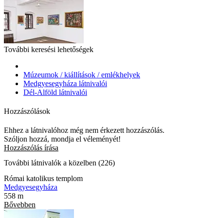
További keresési lehetőségek
Múzeumok / kiállítások / emlékhelyek
Medgyesegyháza látnivalói
Dél-Alföld látnivalói
Hozzászólások
Ehhez a látnivalóhoz még nem érkezett hozzászólás.
Szóljon hozzá, mondja el véleményét!
Hozzászólás írása
További látnivalók a közelben (226)
Római katolikus templom
Medgyesegyháza
558 m
Bővebben