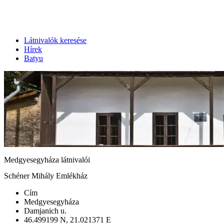
Látnivalók keresése
Hírek
Batyu
Medgyesegyháza látnivalói
Schéner Mihály Emlékház
Cím
Medgyesegyháza
Damjanich u.
46.499199 N, 21.021371 E