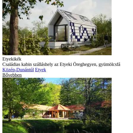
Etyekikék
Családias kabin szálláshely az Etyeki Öreghegyen, gyümölcsfá
Közép-Dunántúl
Etyek
Bővebben