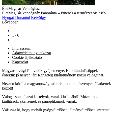
ÉletMagTár Vendégház
ÉletMagTár Vendégház Panoráma – Pihenés a természet öleléséb
Nyugat-Dunántúl
Kétvölgy
Bővebben
1 / 6
Impresszum
Adatvédelmi nyilatkozat
Cookie tájékoztató
Kapcsolat
Magyarországi látnivalók gyűjteménye. Ha kirándulástippek
érdeklik jó helyen jár! Rengeteg kirándulóhely közül válogathat.
Nézzen körül a magyarországi arborétumok, tanösvények állatkertek
között!
Válogasson a hazai kastélyok, várak kínálatából! Múzeumok,
kiállítások, skanzenek és panoptikumok várják.
Válassza ki, hogy melyik gyógyfürdőben, élményfürdőben szeretne