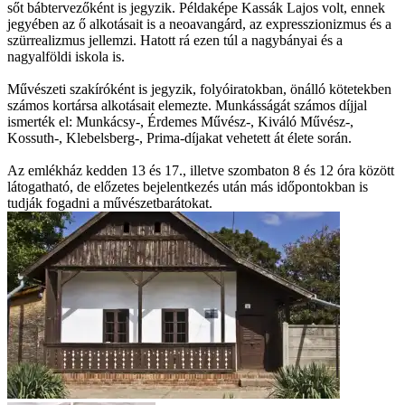
sőt bábtervezőként is jegyzik. Példaképe Kassák Lajos volt, ennek
jegyében az ő alkotásait is a neoavangárd, az expresszionizmus és a
szürrealizmus jellemzi. Hatott rá ezen túl a nagybányai és a
nagyalföldi iskola is.
Művészeti szakíróként is jegyzik, folyóiratokban, önálló kötetekben
számos kortársa alkotásait elemezte. Munkásságát számos díjjal
ismerték el: Munkácsy-, Érdemes Művész-, Kiváló Művész-,
Kossuth-, Klebelsberg-, Prima-díjakat vehetett át élete során.
Az emlékház kedden 13 és 17., illetve szombaton 8 és 12 óra között
látogatható, de előzetes bejelentkezés után más időpontokban is
tudják fogadni a művészetbarátokat.