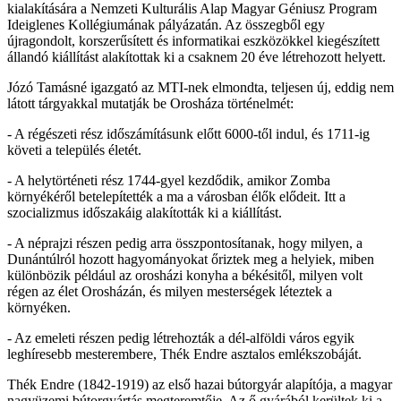
kialakítására a Nemzeti Kulturális Alap Magyar Géniusz Program
Ideiglenes Kollégiumának pályázatán. Az összegből egy
újragondolt, korszerűsített és informatikai eszközökkel kiegészített
állandó kiállítást alakítottak ki a csaknem 20 éve létrehozott helyett.
Józó Tamásné igazgató az MTI-nek elmondta, teljesen új, eddig nem
látott tárgyakkal mutatják be Orosháza történelmét:
- A régészeti rész időszámításunk előtt 6000-től indul, és 1711-ig
követi a település életét.
- A helytörténeti rész 1744-gyel kezdődik, amikor Zomba
környékéről betelepítették a ma a városban élők elődeit. Itt a
szocializmus időszakáig alakították ki a kiállítást.
- A néprajzi részen pedig arra összpontosítanak, hogy milyen, a
Dunántúlról hozott hagyományokat őriztek meg a helyiek, miben
különbözik például az orosházi konyha a békésitől, milyen volt
régen az élet Orosházán, és milyen mesterségek léteztek a
környéken.
- Az emeleti részen pedig létrehozták a dél-alföldi város egyik
leghíresebb mesterembere, Thék Endre asztalos emlékszobáját.
Thék Endre (1842-1919) az első hazai bútorgyár alapítója, a magyar
nagyüzemi bútorgyártás megteremtője. Az ő gyárából kerültek ki a