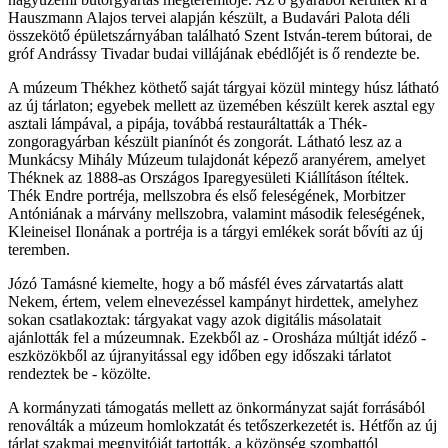
Hauszmann Alajos tervei alapján készült, a Budavári Palota déli
összekötő épületszárnyában található Szent István-terem bútorai, de
gróf Andrássy Tivadar budai villájának ebédlőjét is ő rendezte be.
A múzeum Thékhez köthető saját tárgyai közül mintegy húsz látható
az új tárlaton; egyebek mellett az üzemében készült kerek asztal egy
asztali lámpával, a pipája, továbbá restauráltatták a Thék-
zongoragyárban készült pianínót és zongorát. Látható lesz az a
Munkácsy Mihály Múzeum tulajdonát képező aranyérem, amelyet
Théknek az 1888-as Országos Iparegyesületi Kiállításon ítéltek.
Thék Endre portréja, mellszobra és első feleségének, Morbitzer
Antóniának a márvány mellszobra, valamint második feleségének,
Kleineisel Ilonának a portréja is a tárgyi emlékek sorát bővíti az új
teremben.
Józó Tamásné kiemelte, hogy a bő másfél éves zárvatartás alatt
Nekem, értem, velem elnevezéssel kampányt hirdettek, amelyhez
sokan csatlakoztak: tárgyakat vagy azok digitális másolatait
ajánlották fel a múzeumnak. Ezekből az - Orosháza múltját idéző -
eszközökből az újranyitással egy időben egy időszaki tárlatot
rendeztek be - közölte.
A kormányzati támogatás mellett az önkormányzat saját forrásából
renoválták a múzeum homlokzatát és tetőszerkezetét is. Hétfőn az új
tárlat szakmai megnyitóját tartották, a közönség szombattól