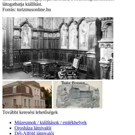
látogathatja kiállítást.
Forrás: turizmusonline.hu
További keresési lehetőségek
Múzeumok / kiállítások / emlékhelyek
Orosháza látnivalói
Dél-Alföld látnivalói