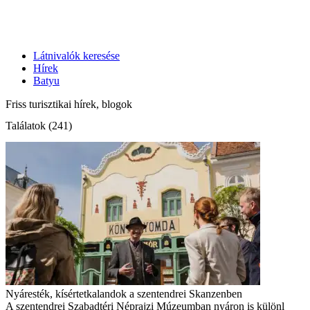
Látnivalók keresése
Hírek
Batyu
Friss turisztikai hírek, blogok
Találatok (241)
Nyáresték, kísértetkalandok a szentendrei Skanzenben
A szentendrei Szabadtéri Néprajzi Múzeumban nyáron is különl