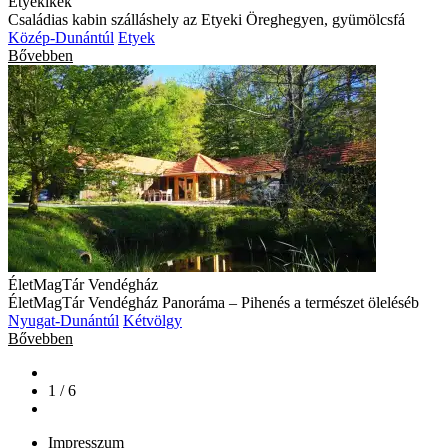
Etyekikék
Családias kabin szálláshely az Etyeki Öreghegyen, gyümölcsfá
Közép-Dunántúl
Etyek
Bővebben
ÉletMagTár Vendégház
ÉletMagTár Vendégház Panoráma – Pihenés a természet öleléséb
Nyugat-Dunántúl
Kétvölgy
Bővebben
1 / 6
Impresszum