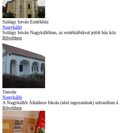
Szilágy István Emlékház
Nagykálló
Szilágy István Nagykállóban, az emléktáblával jelölt ház köz
Bővebben
Tanoda
Nagykálló
A Nagykállói Általános Iskola (alsó tagozatának) udvarában á
Bővebben