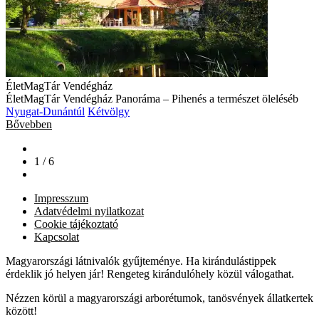
ÉletMagTár Vendégház
ÉletMagTár Vendégház Panoráma – Pihenés a természet öleléséb
Nyugat-Dunántúl
Kétvölgy
Bővebben
1 / 6
Impresszum
Adatvédelmi nyilatkozat
Cookie tájékoztató
Kapcsolat
Magyarországi látnivalók gyűjteménye. Ha kirándulástippek
érdeklik jó helyen jár! Rengeteg kirándulóhely közül válogathat.
Nézzen körül a magyarországi arborétumok, tanösvények állatkertek
között!