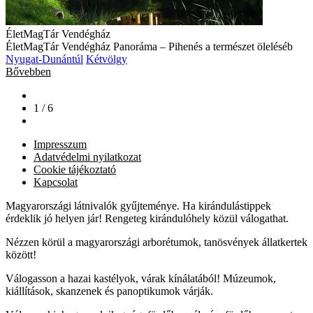
ÉletMagTár Vendégház
ÉletMagTár Vendégház Panoráma – Pihenés a természet öleléséb
Nyugat-Dunántúl
Kétvölgy
Bővebben
1 / 6
Impresszum
Adatvédelmi nyilatkozat
Cookie tájékoztató
Kapcsolat
Magyarországi látnivalók gyűjteménye. Ha kirándulástippek
érdeklik jó helyen jár! Rengeteg kirándulóhely közül válogathat.
Nézzen körül a magyarországi arborétumok, tanösvények állatkertek
között!
Válogasson a hazai kastélyok, várak kínálatából! Múzeumok,
kiállítások, skanzenek és panoptikumok várják.