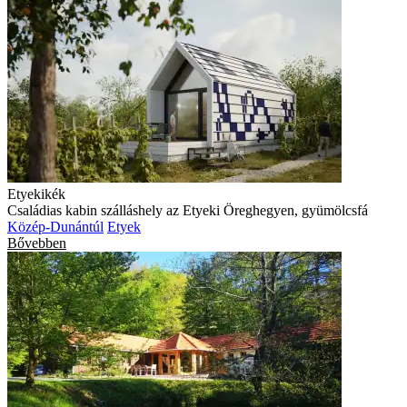
Etyekikék
Családias kabin szálláshely az Etyeki Öreghegyen, gyümölcsfá
Közép-Dunántúl
Etyek
Bővebben