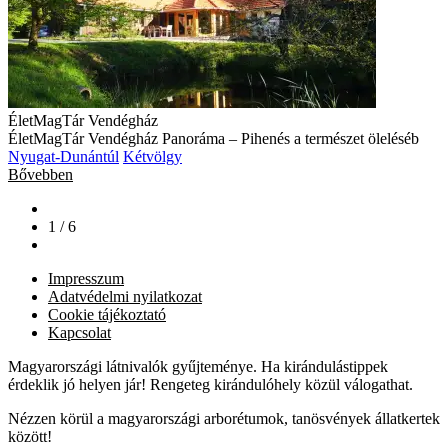
ÉletMagTár Vendégház
ÉletMagTár Vendégház Panoráma – Pihenés a természet öleléséb
Nyugat-Dunántúl
Kétvölgy
Bővebben
1 / 6
Impresszum
Adatvédelmi nyilatkozat
Cookie tájékoztató
Kapcsolat
Magyarországi látnivalók gyűjteménye. Ha kirándulástippek
érdeklik jó helyen jár! Rengeteg kirándulóhely közül válogathat.
Nézzen körül a magyarországi arborétumok, tanösvények állatkertek
között!