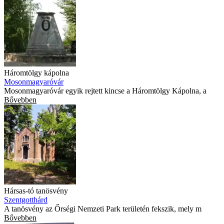
Háromtölgy kápolna
Mosonmagyaróvár
Mosonmagyaróvár egyik rejtett kincse a Háromtölgy Kápolna, a
Bővebben
Hársas-tó tanösvény
Szentgotthárd
A tanösvény az Őrségi Nemzeti Park területén fekszik, mely m
Bővebben