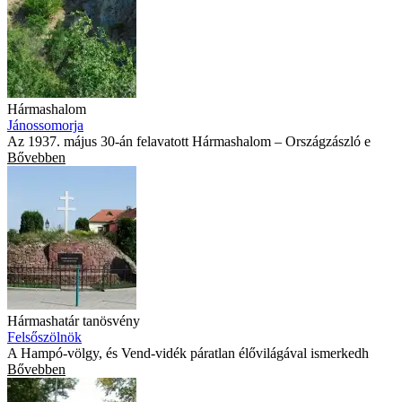
Hármashalom
Jánossomorja
Az 1937. május 30-án felavatott Hármashalom – Országzászló e
Bővebben
Hármashatár tanösvény
Felsőszölnök
A Hampó-völgy, és Vend-vidék páratlan élővilágával ismerkedh
Bővebben