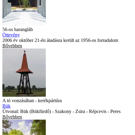
56-os harangláb
Öttevény
2006 év október 21-én átadásra került az 1956-os forradalom
Bővebben
A tó vonzásában - kerékpártúra
Bük
Útvonal: Bük (Bükfürdő) - Szakony - Zsira - Répcevis - Peres
Bővebben