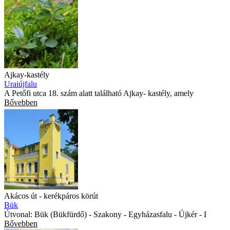
Ajkay-kastély
Uraiújfalu
A Petőfi utca 18. szám alatt található Ajkay- kastély, amely
Bővebben
Akácos út - kerékpáros körút
Bük
Útvonal: Bük (Bükfürdő) - Szakony - Egyházasfalu - Újkér - I
Bővebben