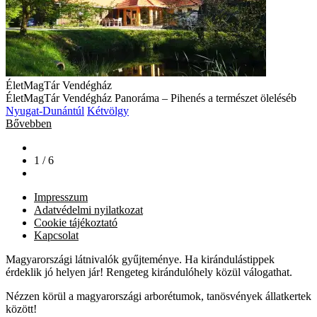
ÉletMagTár Vendégház
ÉletMagTár Vendégház Panoráma – Pihenés a természet öleléséb
Nyugat-Dunántúl
Kétvölgy
Bővebben
1 / 6
Impresszum
Adatvédelmi nyilatkozat
Cookie tájékoztató
Kapcsolat
Magyarországi látnivalók gyűjteménye. Ha kirándulástippek
érdeklik jó helyen jár! Rengeteg kirándulóhely közül válogathat.
Nézzen körül a magyarországi arborétumok, tanösvények állatkertek
között!