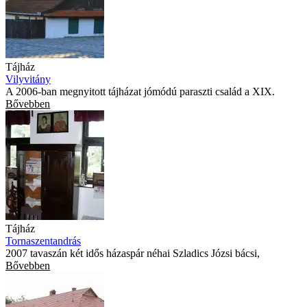
Tájház
Vilyvitány
A 2006-ban megnyitott tájházat jómódú paraszti család a XIX.
Bővebben
Tájház
Tornaszentandrás
2007 tavaszán két idős házaspár néhai Szladics Józsi bácsi,
Bővebben