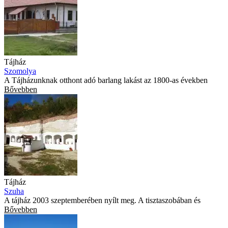
Tájház
Szomolya
A Tájházunknak otthont adó barlang lakást az 1800-as években
Bővebben
Tájház
Szuha
A tájház 2003 szeptemberében nyílt meg. A tisztaszobában és
Bővebben