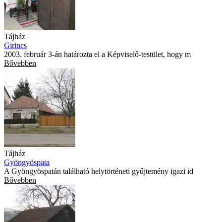
Tájház
Girincs
2003. február 3-án határozta el a Képviselő-testület, hogy m
Bővebben
Tájház
Gyöngyöspata
A Gyöngyöspatán található helytörténeti gyűjtemény igazi id
Bővebben