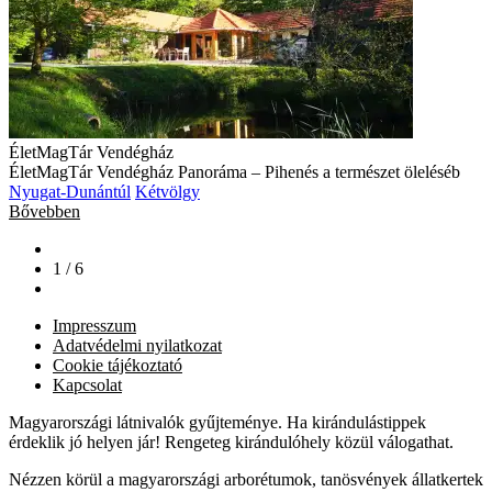
ÉletMagTár Vendégház
ÉletMagTár Vendégház Panoráma – Pihenés a természet öleléséb
Nyugat-Dunántúl
Kétvölgy
Bővebben
1 / 6
Impresszum
Adatvédelmi nyilatkozat
Cookie tájékoztató
Kapcsolat
Magyarországi látnivalók gyűjteménye. Ha kirándulástippek
érdeklik jó helyen jár! Rengeteg kirándulóhely közül válogathat.
Nézzen körül a magyarországi arborétumok, tanösvények állatkertek