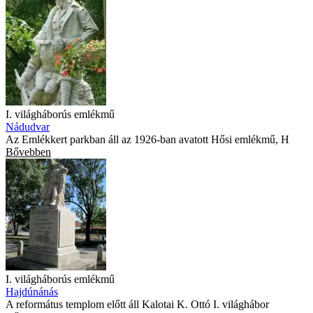
I. világháborús emlékmű
Nádudvar
Az Emlékkert parkban áll az 1926-ban avatott Hősi emlékmű, H
Bővebben
I. világháborús emlékmű
Hajdúnánás
A református templom előtt áll Kalotai K. Ottó I. világhábor