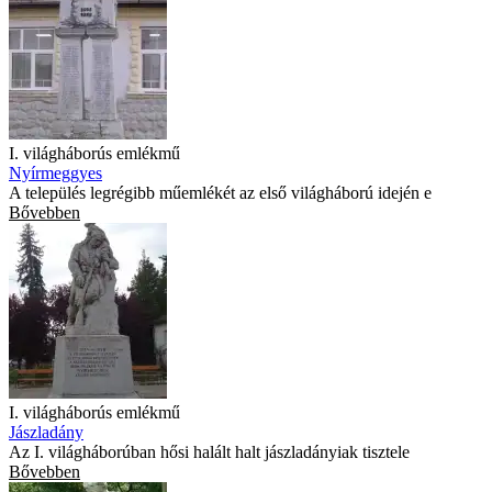
I. világháborús emlékmű
Nyírmeggyes
A település legrégibb műemlékét az első világháború idején e
Bővebben
I. világháborús emlékmű
Jászladány
Az I. világháborúban hősi halált halt jászladányiak tisztele
Bővebben