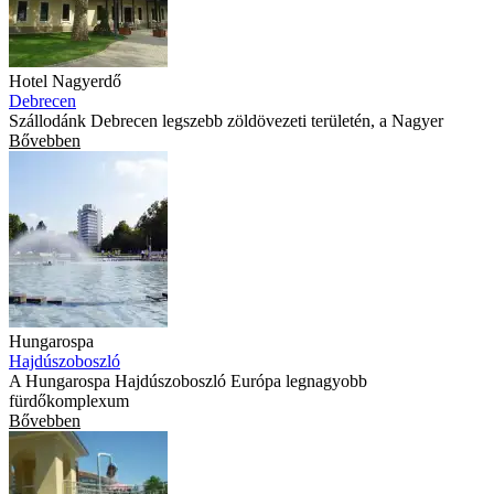
Hotel Nagyerdő
Debrecen
Szállodánk Debrecen legszebb zöldövezeti területén, a Nagyer
Bővebben
Hungarospa
Hajdúszoboszló
A Hungarospa Hajdúszoboszló Európa legnagyobb
fürdőkomplexum
Bővebben