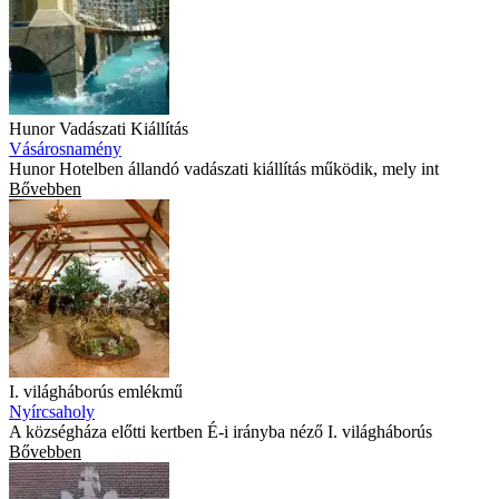
Hunor Vadászati Kiállítás
Vásárosnamény
Hunor Hotelben állandó vadászati kiállítás működik, mely int
Bővebben
I. világháborús emlékmű
Nyírcsaholy
A községháza előtti kertben É-i irányba néző I. világháborús
Bővebben