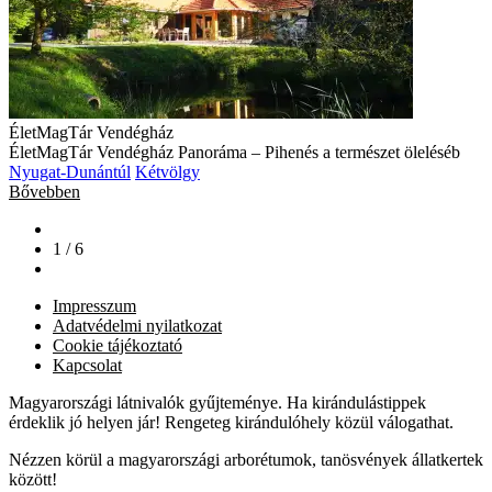
ÉletMagTár Vendégház
ÉletMagTár Vendégház Panoráma – Pihenés a természet öleléséb
Nyugat-Dunántúl
Kétvölgy
Bővebben
1 / 6
Impresszum
Adatvédelmi nyilatkozat
Cookie tájékoztató
Kapcsolat
Magyarországi látnivalók gyűjteménye. Ha kirándulástippek
érdeklik jó helyen jár! Rengeteg kirándulóhely közül válogathat.
Nézzen körül a magyarországi arborétumok, tanösvények állatkertek
között!