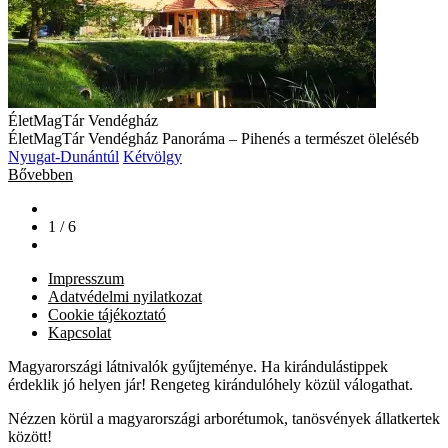
ÉletMagTár Vendégház
ÉletMagTár Vendégház Panoráma – Pihenés a természet öleléséb
Nyugat-Dunántúl
Kétvölgy
Bővebben
1 / 6
Impresszum
Adatvédelmi nyilatkozat
Cookie tájékoztató
Kapcsolat
Magyarországi látnivalók gyűjteménye. Ha kirándulástippek
érdeklik jó helyen jár! Rengeteg kirándulóhely közül válogathat.
Nézzen körül a magyarországi arborétumok, tanösvények állatkertek
között!