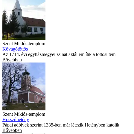
Szent Miklós-templom
Kővágótöttös
Az 1714. évi egyházmegyei zsinat aktái említik a töttösi tem
Bővebben
Szent Miklós-templom
Hosszúhetény
Pápai adóívek szerint 1335-ben már létezik Hetényben katolik
Bővebben