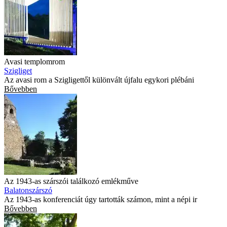
Avasi templomrom
Szigliget
Az avasi rom a Szigligettől különvált újfalu egykori plébáni
Bővebben
Az 1943-as szárszói találkozó emlékműve
Balatonszárszó
Az 1943-as konferenciát úgy tartották számon, mint a népi ir
Bővebben