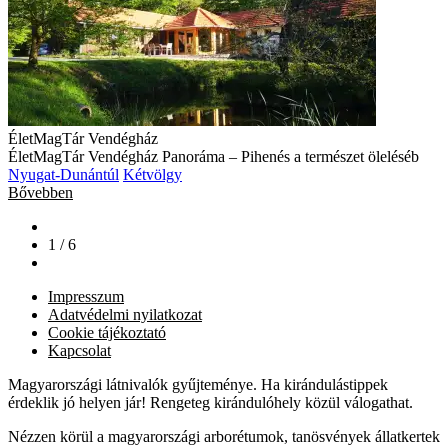
ÉletMagTár Vendégház
ÉletMagTár Vendégház Panoráma – Pihenés a természet öleléséb
Nyugat-Dunántúl
Kétvölgy
Bővebben
1 / 6
Impresszum
Adatvédelmi nyilatkozat
Cookie tájékoztató
Kapcsolat
Magyarországi látnivalók gyűjteménye. Ha kirándulástippek
érdeklik jó helyen jár! Rengeteg kirándulóhely közül válogathat.
Nézzen körül a magyarországi arborétumok, tanösvények állatkertek