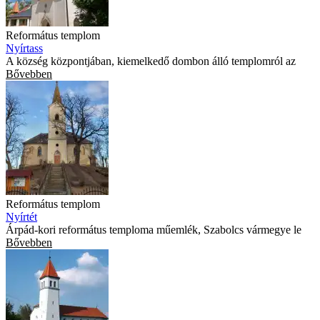
Református templom
Nyírtass
A község központjában, kiemelkedő dombon álló templomról az
Bővebben
Református templom
Nyírtét
Árpád-kori református temploma műemlék, Szabolcs vármegye le
Bővebben