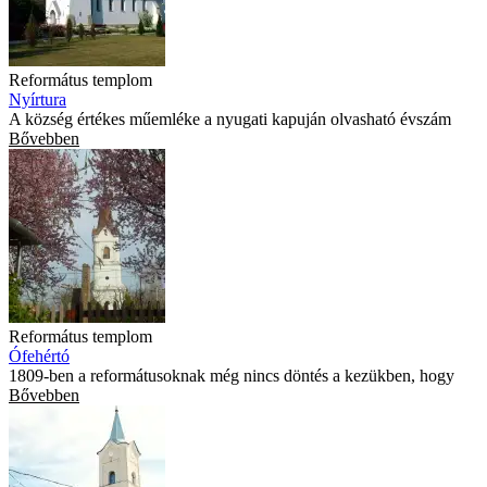
Református templom
Nyírtura
A község értékes műemléke a nyugati kapuján olvasható évszám
Bővebben
Református templom
Ófehértó
1809-ben a reformátusoknak még nincs döntés a kezükben, hogy
Bővebben