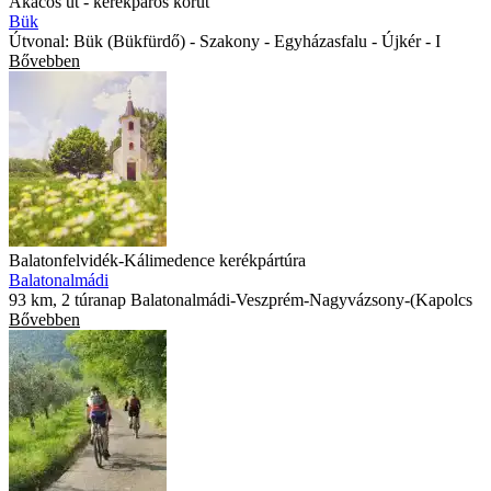
Akácos út - kerékpáros körút
Bük
Útvonal: Bük (Bükfürdő) - Szakony - Egyházasfalu - Újkér - I
Bővebben
Balatonfelvidék-Kálimedence kerékpártúra
Balatonalmádi
93 km, 2 túranap Balatonalmádi-Veszprém-Nagyvázsony-(Kapolcs
Bővebben