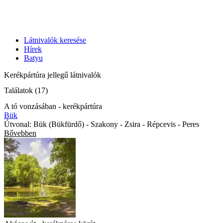
Látnivalók keresése
Hírek
Batyu
Kerékpártúra jellegű látnivalók
Találatok (17)
A tó vonzásában - kerékpártúra
Bük
Útvonal: Bük (Bükfürdő) - Szakony - Zsira - Répcevis - Peres
Bővebben