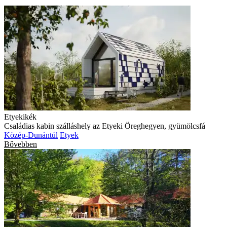
Etyekikék
Családias kabin szálláshely az Etyeki Öreghegyen, gyümölcsfá
Közép-Dunántúl
Etyek
Bővebben