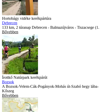
Hortobágy vidéke kerékpártúra
Debrecen
133 km, 2 túranap Debrecen - Balmazújváros - Tiszacsege (1.
Bővebben
Írottkő Natúrpark kerékpárút
Bozsok
A Bozsok-Velem-Cák-Pogányok-Mohás út-Szabó hegy lába-
Kőszeg
Bővebben