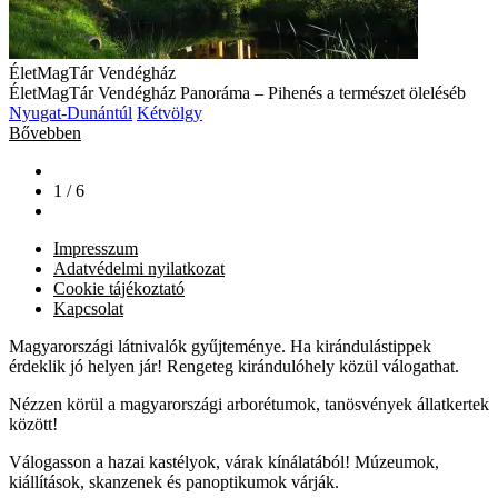
ÉletMagTár Vendégház
ÉletMagTár Vendégház Panoráma – Pihenés a természet öleléséb
Nyugat-Dunántúl
Kétvölgy
Bővebben
1 / 6
Impresszum
Adatvédelmi nyilatkozat
Cookie tájékoztató
Kapcsolat
Magyarországi látnivalók gyűjteménye. Ha kirándulástippek
érdeklik jó helyen jár! Rengeteg kirándulóhely közül válogathat.
Nézzen körül a magyarországi arborétumok, tanösvények állatkertek
között!
Válogasson a hazai kastélyok, várak kínálatából! Múzeumok,
kiállítások, skanzenek és panoptikumok várják.