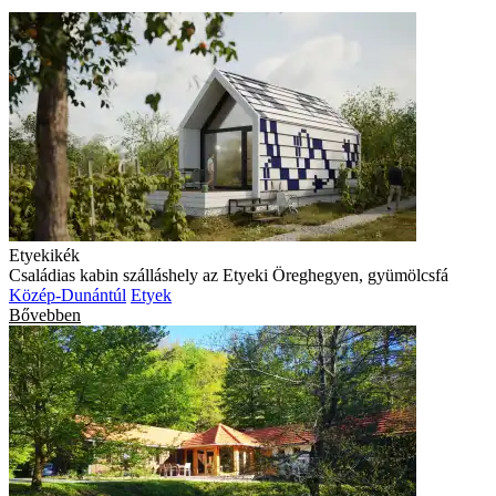
Etyekikék
Családias kabin szálláshely az Etyeki Öreghegyen, gyümölcsfá
Közép-Dunántúl
Etyek
Bővebben