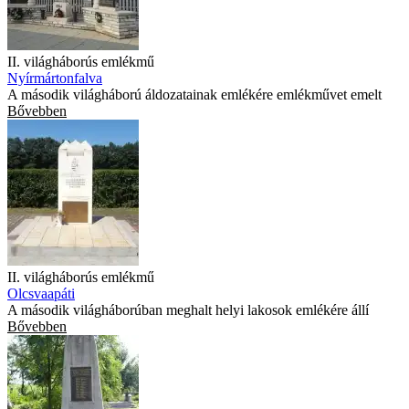
II. világháborús emlékmű
Nyírmártonfalva
A második világháború áldozatainak emlékére emlékművet emelt
Bővebben
II. világháborús emlékmű
Olcsvaapáti
A második világháborúban meghalt helyi lakosok emlékére állí
Bővebben