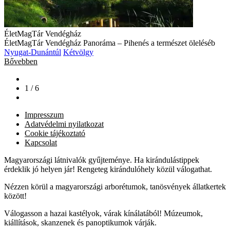
ÉletMagTár Vendégház
ÉletMagTár Vendégház Panoráma – Pihenés a természet öleléséb
Nyugat-Dunántúl
Kétvölgy
Bővebben
1 / 6
Impresszum
Adatvédelmi nyilatkozat
Cookie tájékoztató
Kapcsolat
Magyarországi látnivalók gyűjteménye. Ha kirándulástippek
érdeklik jó helyen jár! Rengeteg kirándulóhely közül válogathat.
Nézzen körül a magyarországi arborétumok, tanösvények állatkertek
között!
Válogasson a hazai kastélyok, várak kínálatából! Múzeumok,
kiállítások, skanzenek és panoptikumok várják.