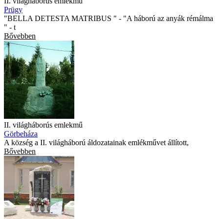
II. világháborús emlékmű
Prügy
"BELLA DETESTA MATRIBUS " - "A háború az anyák rémálma
" - t
Bővebben
II. világháborús emlekmű
Görbeháza
A község a II. világháború áldozatainak emlékművet állított,
Bővebben