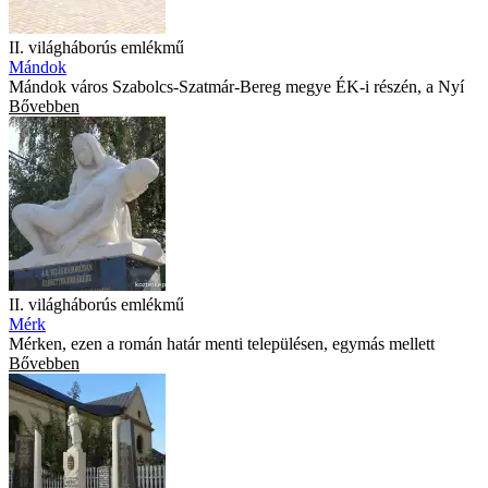
II. világháborús emlékmű
Mándok
Mándok város Szabolcs-Szatmár-Bereg megye ÉK-i részén, a Nyí
Bővebben
II. világháborús emlékmű
Mérk
Mérken, ezen a román határ menti településen, egymás mellett
Bővebben