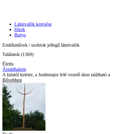
Látnivalók keresése
Hírek
Batyu
Emlékművek / szobrok jellegű látnivalók
Találatok (1369)
Életfa
Árpádhalom
A falutól keletre, a Justhmajor felé vezető úton található a
Bővebben