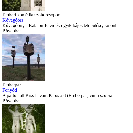
Emberi komédia szoborcsoport
Kővágóörs
Kővágóörs, a Balaton-felvidék egyik bájos települése, különl
Bővebben
Emberpár
Fonyód
A parton áll Kiss István: Páros akt (Emberpár) című szobra.
Bővebben