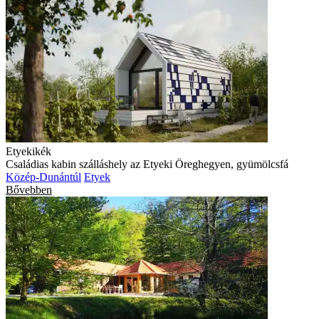
Etyekikék
Családias kabin szálláshely az Etyeki Öreghegyen, gyümölcsfá
Közép-Dunántúl
Etyek
Bővebben