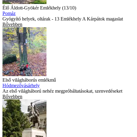
Élő Áldott-Gyökér Emlékhely (13/10)
Pomáz
Gyógyító helyek, oltárak - 13 Emlékhely A Kárpátok magaslat
Bővebben
Első világháborús emlékmű
Hódmezővásárhely
Az első világháború nehéz megpróbáltatásokat, szenvedéseket
Bővebben