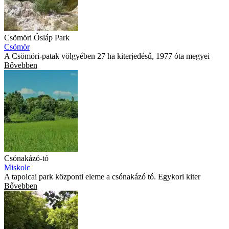
Csömöri Ősláp Park
Csömör
A Csömöri-patak völgyében 27 ha kiterjedésű, 1977 óta megyei
Bővebben
Csónakázó-tó
Miskolc
A tapolcai park központi eleme a csónakázó tó. Egykori kiter
Bővebben