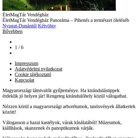
ÉletMagTár Vendégház
ÉletMagTár Vendégház Panoráma – Pihenés a természet öleléséb
Nyugat-Dunántúl
Kétvölgy
Bővebben
1 / 6
Impresszum
Adatvédelmi nyilatkozat
Cookie tájékoztató
Kapcsolat
Magyarországi látnivalók gyűjteménye. Ha kirándulástippek
érdeklik jó helyen jár! Rengeteg kirándulóhely közül válogathat.
Nézzen körül a magyarországi arborétumok, tanösvények állatkertek
között!
Válogasson a hazai kastélyok, várak kínálatából! Múzeumok,
kiállítások, skanzenek és panoptikumok várják.