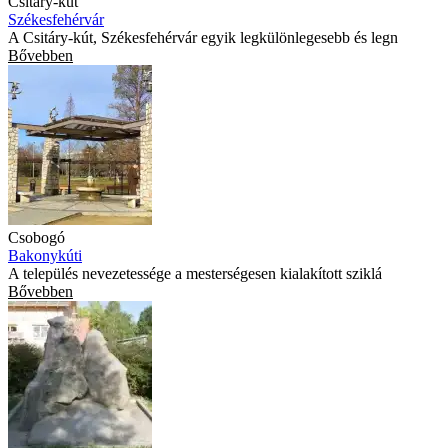
Csitáry-kút
Székesfehérvár
A Csitáry-kút, Székesfehérvár egyik legkülönlegesebb és legn
Bővebben
Csobogó
Bakonykúti
A település nevezetessége a mesterségesen kialakított sziklá
Bővebben