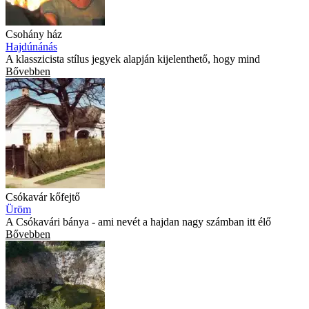
Csohány ház
Hajdúnánás
A klasszicista stílus jegyek alapján kijelenthető, hogy mind
Bővebben
Csókavár kőfejtő
Üröm
A Csókavári bánya - ami nevét a hajdan nagy számban itt élő
Bővebben