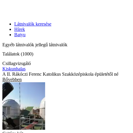
Látnivalók keresése
Hírek
Batyu
Egyéb látnivalók jellegű látnivalók
Találatok (1000)
Csillagvizsgáló
Kiskunhalas
A II. Rákóczi Ferenc Katolikus Szakközépiskola épületétől né
Bővebben