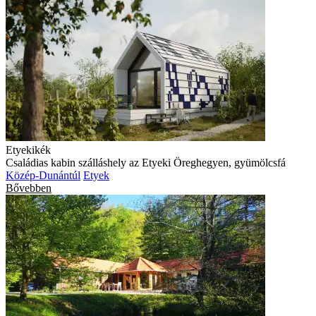
Etyekikék
Családias kabin szálláshely az Etyeki Öreghegyen, gyümölcsfá
Közép-Dunántúl
Etyek
Bővebben