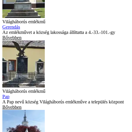
Világháborús emlékmű
Gerendás
Az emlékművet a község lakossága állíttatta a 4.-33.-101.-gy
Bővebben
Világháborús emlékmű
Pap
A Pap nevű község Világháborús emlékműve a település központ
Bővebben