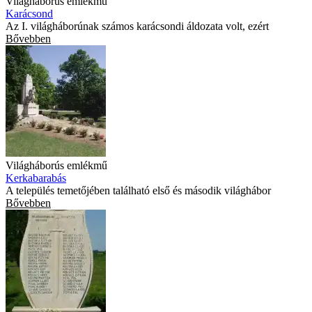
Világháborús emlékmű
Karácsond
Az I. világháborúnak számos karácsondi áldozata volt, ezért
Bővebben
Világháborús emlékmű
Kerkabarabás
A település temetőjében található első és második világhábor
Bővebben