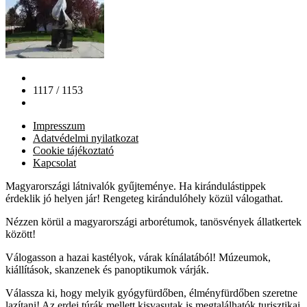
1117 / 1153
Impresszum
Adatvédelmi nyilatkozat
Cookie tájékoztató
Kapcsolat
Magyarországi látnivalók gyűjteménye. Ha kirándulástippek
érdeklik jó helyen jár! Rengeteg kirándulóhely közül válogathat.
Nézzen körül a magyarországi arborétumok, tanösvények állatkertek
között!
Válogasson a hazai kastélyok, várak kínálatából! Múzeumok,
kiállítások, skanzenek és panoptikumok várják.
Válassza ki, hogy melyik gyógyfürdőben, élményfürdőben szeretne
lazítani! Az erdei túrák mellett kisvasutak is megtalálhatók turisztikai