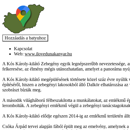
Kapcsolat
Web:
www.ilovedunakanyar.hu
A Kós Károly-kilátó Zebegény egyik legnépszerűbb nevezetessége, ame
felkeresése, az élmény mégis utánozhatatlan, amelyet a panoráma nyúj
A Kós Károly-kilátó megépülésének története közel száz évre nyúli
építéséről, hiszen a zebegényi lakosokból álló Dalkör elhatározása az 
szobrászt bízták meg.
A második világháború félbeszakította a munkálatokat, az emlékmű épít
lerombolták. A zebegényi emlékmű végül a zebegényi tanácstagoknak
A Kós Károly-kilátó elődje egészen 2014-ig az emlékmű területén állt
Csóka Árpád tervei alapján fából épült meg az emelvény, amelynek a 