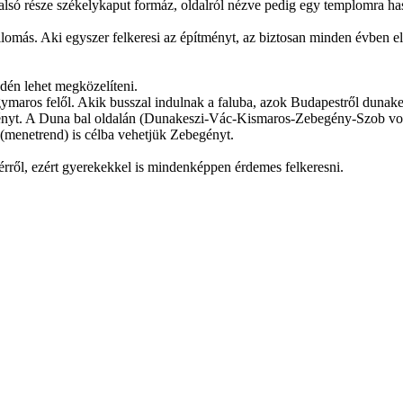
só része székelykaput formáz, oldalról nézve pedig egy templomra has
lomás. Aki egyszer felkeresi az építményt, az biztosan minden évben el
edén lehet megközelíteni.
aros felől. Akik busszal indulnak a faluba, azok Budapestről dunakesz
nyt. A Duna bal oldalán (Dunakeszi-Vác-Kismaros-Zebegény-Szob vona
al (menetrend) is célba vehetjük Zebegényt.
érről, ezért gyerekekkel is mindenképpen érdemes felkeresni.