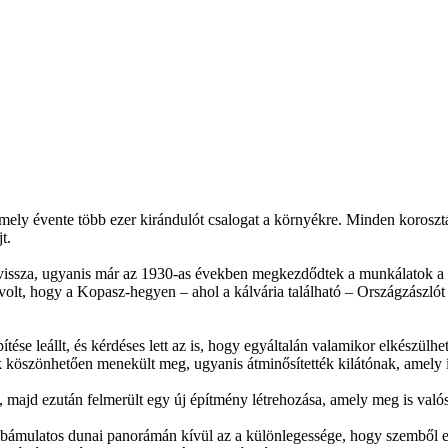
ly évente több ezer kirándulót csalogat a környékre. Minden korosztál
t.
k vissza, ugyanis már az 1930-as években megkezdődtek a munkálatok a
volt, hogy a Kopasz-hegyen – ahol a kálvária található – Országzászlót 
ése leállt, és kérdéses lett az is, hogy egyáltalán valamikor elkészülh
 köszönhetően menekült meg, ugyanis átminősítették kilátónak, amely
, majd ezután felmerült egy új építmény létrehozása, amely meg is való
bámulatos dunai panorámán kívül az a különlegessége, hogy szemből egy 