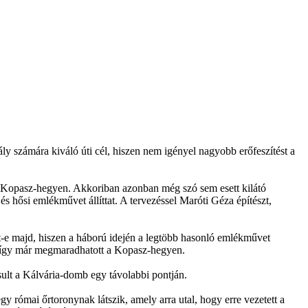
y számára kiváló úti cél, hiszen nem igényel nagyobb erőfeszítést a
 Kopasz-hegyen. Akkoriban azonban még szó sem esett kilátó
és hősi emlékművet állíttat. A tervezéssel Maróti Géza építészt,
et-e majd, hiszen a háború idején a legtöbb hasonló emlékművet
 így már megmaradhatott a Kopasz-hegyen.
sult a Kálvária-domb egy távolabbi pontján.
római őrtoronynak látszik, amely arra utal, hogy erre vezetett a