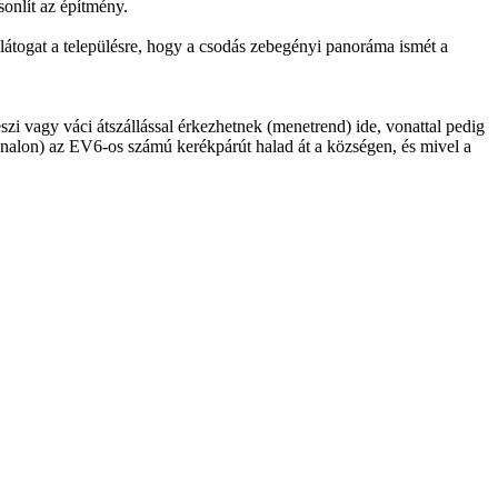
onlít az építmény.
látogat a településre, hogy a csodás zebegényi panoráma ismét a
i vagy váci átszállással érkezhetnek (menetrend) ide, vonattal pedig
lon) az EV6-os számú kerékpárút halad át a községen, és mivel a