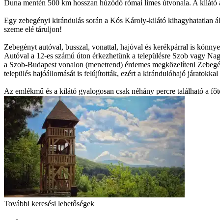
Duna mentén 500 km hosszan húzódó római limes útvonala. A kilátó al
Egy zebegényi kirándulás során a Kós Károly-kilátó kihagyhatatlan ál
szeme elé táruljon!
Zebegényt autóval, busszal, vonattal, hajóval és kerékpárral is könny
Autóval a 12-es számú úton érkezhetünk a településre Szob vagy Nagym
a Szob-Budapest vonalon (menetrend) érdemes megközelíteni Zebegé
település hajóállomását is felújították, ezért a kirándulóhajó járatokk
Az emlékmű és a kilátó gyalogosan csak néhány percre található a főt
További keresési lehetőségek